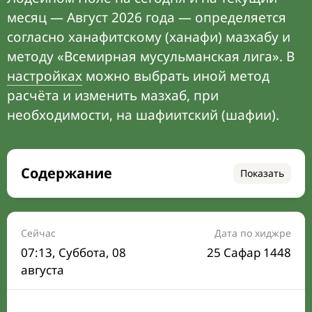
месяц — Август 2026 года — определяется
согласно ханафитскому (ханафи) мазхабу и
методу «Всемирная мусульманская лига». В
настройках
можно выбрать иной метод
расчёта и изменить мазхаб, при
необходимости, на шафиитский (шафии).
Содержание
Показать
Время намаза на сегодня
Расписание на месяц
Сейчас
Дата по хиджре
07:13
, Суббота, 08
25 Сафар 1448
Время Сухура и Ифтара на сегодня
августа
Календарь рамадана