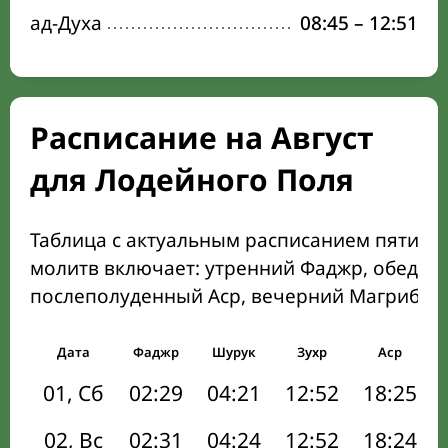
ад-Духа
08:45
–
12:51
Расписание на Август
для Лодейного Поля
Таблица с актуальным расписанием пяти о
молитв включает: утренний Фаджр, обеден
послеполуденный Аср, вечерний Магриб и
Дата
Фаджр
Шурук
Зухр
Аср
01, Сб
02:29
04:21
12:52
18:25
02, Вс
02:31
04:24
12:52
18:24