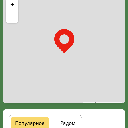
+
−
Leaflet
| © Google Maps
Популярное
Рядом