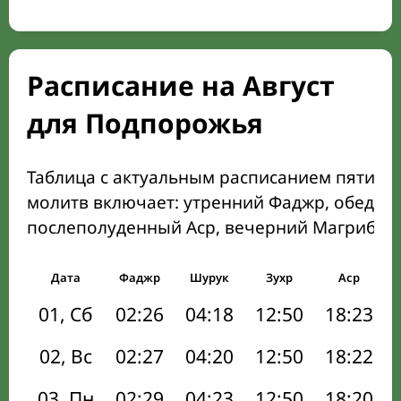
Расписание на Август
для Подпорожья
Таблица с актуальным расписанием пяти о
молитв включает: утренний Фаджр, обеден
послеполуденный Аср, вечерний Магриб и
Дата
Фаджр
Шурук
Зухр
Аср
01, Сб
02:26
04:18
12:50
18:23
02, Вс
02:27
04:20
12:50
18:22
03, Пн
02:29
04:23
12:50
18:20