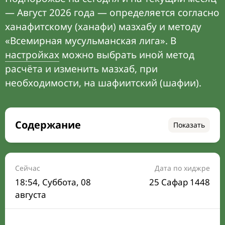
— Август 2026 года — определяется согласно
ханафитскому (ханафи) мазхабу и методу
«Всемирная мусульманская лига». В
настройках
можно выбрать иной метод
расчёта и изменить мазхаб, при
необходимости, на шафиитский (шафии).
Содержание
Показать
Время намаза на сегодня
Расписание на месяц
Сейчас
Дата по хиджре
18:54
, Суббота, 08
25 Сафар 1448
Время Сухура и Ифтара на сегодня
августа
Календарь рамадана