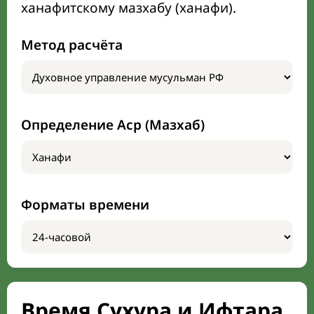
ханафитскому мазхабу (ханафи).
Метод расчёта
Определение Аср (Мазхаб)
Форматы времени
Время Сухура и Ифтара