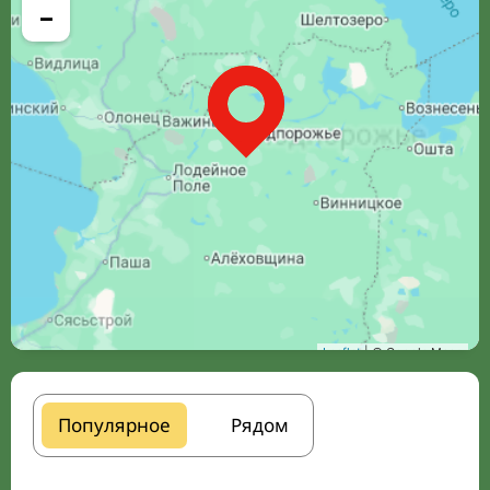
−
Leaflet
| © Google Maps
Популярное
Рядом