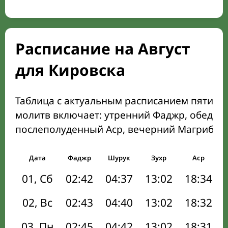
Расписание на Август
для Кировска
Таблица с актуальным расписанием пяти о
молитв включает: утренний Фаджр, обеден
послеполуденный Аср, вечерний Магриб и
Дата
Фаджр
Шурук
Зухр
Аср
01, Сб
02:42
04:37
13:02
18:34
02, Вс
02:43
04:40
13:02
18:32
03, Пн
02:45
04:42
13:02
18:31