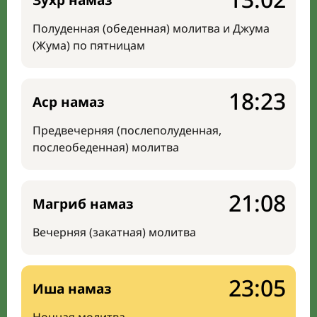
Зухр намаз
Полуденная (обеденная) молитва и Джума
(Жума) по пятницам
18:23
Аср намаз
Предвечерняя (послеполуденная,
послеобеденная) молитва
21:08
Магриб намаз
Вечерняя (закатная) молитва
23:05
Иша намаз