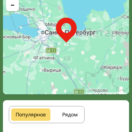
−
Leaflet
| © Google Maps
Популярное
Рядом