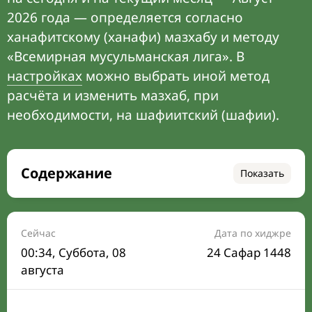
2026 года — определяется согласно
ханафитскому (ханафи) мазхабу и методу
«Всемирная мусульманская лига». В
настройках
можно выбрать иной метод
расчёта и изменить мазхаб, при
необходимости, на шафиитский (шафии).
Содержание
Показать
Время намаза на сегодня
Расписание на месяц
Сейчас
Дата по хиджре
00:34
, Суббота, 08
24 Сафар 1448
Время Сухура и Ифтара на сегодня
августа
Календарь рамадана