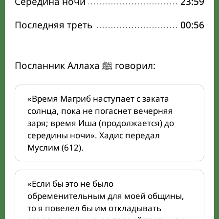
Середина ночи
23:59
Последняя треть
00:56
Посланник Аллаха ﷺ говорил:
«Время Магриб наступает с заката
солнца, пока не погаснет вечерняя
заря; время Иша (продолжается) до
середины ночи». Хадис передал
Муслим (612).
«Если бы это не было
обременительным для моей общины,
то я повелел бы им откладывать