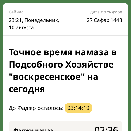
Расписание на месяц
Сейчас
Дата по хиджре
23:21
, Понедельник,
27 Сафар 1448
Время Сухура и Ифтара на сегодня
10 августа
Календарь рамадана
Точное время намаза в
Направление киблы
Подсобного Хозяйстве
"воскресенское" на
сегодня
До Фаджр осталось:
03:14:18
02:36
Фаджр намаз