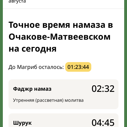
августа
Календарь рамадана
Точное время намаза в
Направление киблы
Очакове-Матвеевском
на сегодня
До Магриб осталось:
01:23:43
02:32
Фаджр намаз
Утренняя (рассветная) молитва
04:45
Шурук