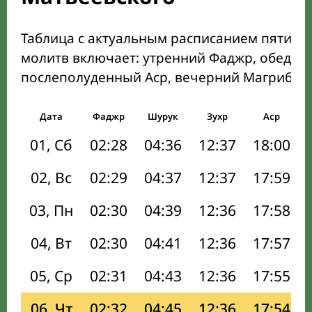
Таблица с актуальным расписанием пяти о
молитв включает: утренний Фаджр, обеден
послеполуденный Аср, вечерний Магриб и
Дата
Фаджр
Шурук
Зухр
Аср
01, Сб
02:28
04:36
12:37
18:00
02, Вс
02:29
04:37
12:37
17:59
03, Пн
02:30
04:39
12:36
17:58
04, Вт
02:30
04:41
12:36
17:57
05, Ср
02:31
04:43
12:36
17:55
06, Чт
02:32
04:45
12:36
17:54