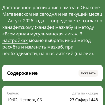
Достоверное расписание намаза в Очакове-
Матвеевском на сегодня и на текущий месяц
— Август 2026 года — определяется согласно
ханафитскому (ханафи) мазхабу и методу
«Всемирная мусульманская лига». В
настройках
можно выбрать иной метод
расчёта и изменить мазхаб, при
необходимости, на шафиитский (шафии).
Содержание
Показать
Время намаза на сегодня
Расписание на месяц
Сейчас
Дата по хиджре
19:02
, Четверг, 06
23 Сафар 1448
Время Сухура и Ифтара на сегодня