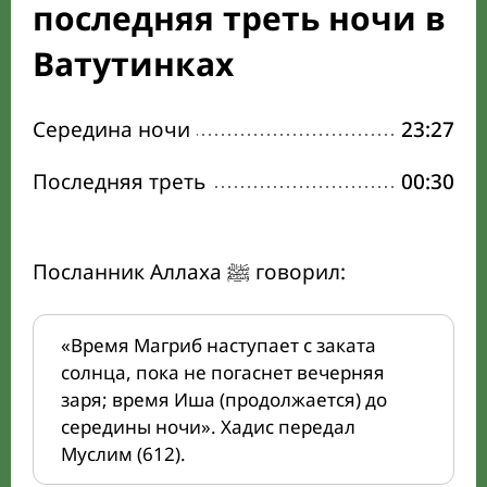
последняя треть ночи в
Ватутинках
Середина ночи
23:27
Последняя треть
00:30
Посланник Аллаха ﷺ говорил:
«Время Магриб наступает с заката
солнца, пока не погаснет вечерняя
заря; время Иша (продолжается) до
середины ночи». Хадис передал
Муслим (612).