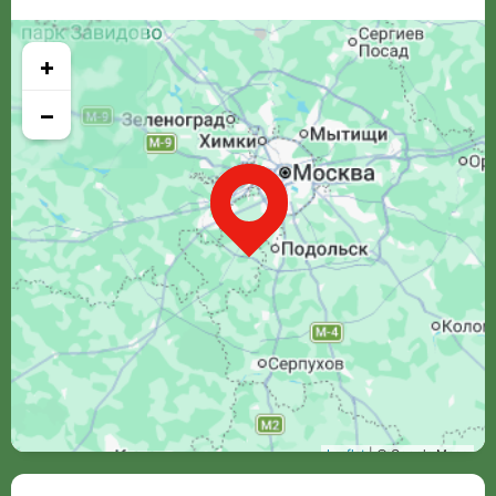
+
−
Leaflet
| © Google Maps