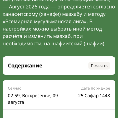
— Август 2026 года — определяется согласно
ханафитскому (ханафи) мазхабу и методу
«Всемирная мусульманская лига». В
настройках
можно выбрать иной метод
расчёта и изменить мазхаб, при
необходимости, на шафиитский (шафии).
Содержание
Показать
Время намаза на сегодня
Расписание на месяц
Сейчас
Дата по хиджре
02:59
, Воскресенье, 09
25 Сафар 1448
Время Сухура и Ифтара на сегодня
августа
Календарь рамадана