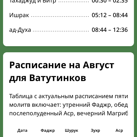
Тахаджуд и Витр
00:30
–
02:35
Ишрак
05:12
–
08:44
ад-Духа
08:44
–
12:36
Расписание на Август
для Ватутинков
Таблица с актуальным расписанием пяти о
молитв включает: утренний Фаджр, обеден
послеполуденный Аср, вечерний Магриб и
Дата
Фаджр
Шурук
Зухр
Аср