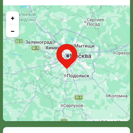
+
−
Leaflet
| © Google Maps