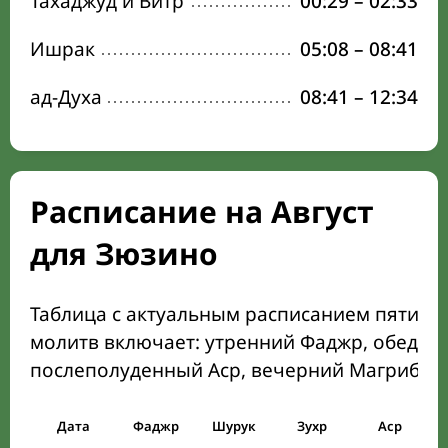
Тахаджуд и Витр
00:29
–
02:33
Ишрак
05:08
–
08:41
ад-Духа
08:41
–
12:34
Расписание на Август
для Зюзино
Таблица с актуальным расписанием пяти о
молитв включает: утренний Фаджр, обеден
послеполуденный Аср, вечерний Магриб и
Дата
Фаджр
Шурук
Зухр
Аср