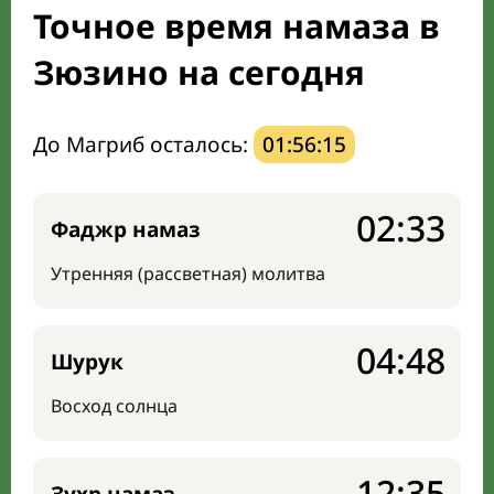
Точное время намаза в
Направление киблы
Зюзино на сегодня
До Магриб осталось:
01:56:14
02:33
Фаджр намаз
Утренняя (рассветная) молитва
04:48
Шурук
Восход солнца
12:35