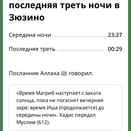
последняя треть ночи в
Зюзино
Середина ночи
23:27
Последняя треть
00:29
Посланник Аллаха ﷺ говорил:
«Время Магриб наступает с заката
солнца, пока не погаснет вечерняя
заря; время Иша (продолжается) до
середины ночи». Хадис передал
Муслим (612).