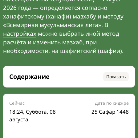
2026 года — определяется согласно
ханафитскому (ханафи) мазхабу и методу
«Всемирная мусульманская лига». В
настройках
можно выбрать иной метод
расчёта и изменить мазхаб, при
необходимости, на шафиитский (шафии).
Содержание
Показать
Время намаза на сегодня
Расписание на месяц
Сейчас
Дата по хиджре
18:24
, Суббота, 08
25 Сафар 1448
Время Сухура и Ифтара на сегодня
августа
Календарь рамадана