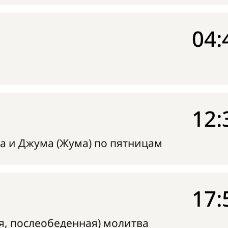
04:
12:
а и Джума (Жума) по пятницам
17:
я, послеобеденная) молитва