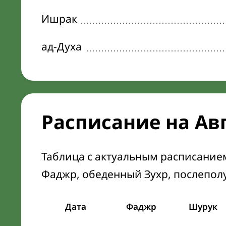
Ишрак
ад-Духа
Расписание на Ав
Таблица с актуальным расписание
Фаджр, обеденный Зухр, послепол
Дата
Фаджр
Шурук