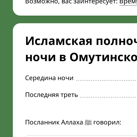
Возможно, вас заинтересует:
Врем
Исламская полноч
ночи в Омутинск
Середина ночи
Последняя треть
Посланник Аллаха ﷺ говорил: