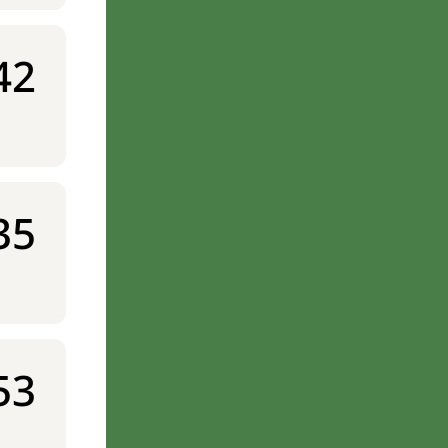
42
35
53