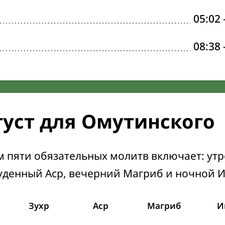
05:02
08:38
густ для Омутинского
м пяти обязательных молитв включает: ут
уденный Аср, вечерний Магриб и ночной 
Зухр
Аср
Магриб
И