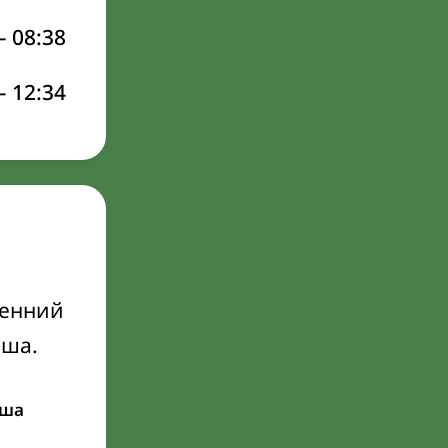
–
08:38
–
12:34
ренний
Иша.
ша