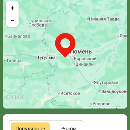
+
−
Leaflet
| © Google Maps
Популярное
Рядом