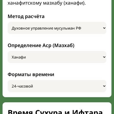
ханафитскому мазхабу (ханафи).
Метод расчёта
Определение Аср (Мазхаб)
Форматы времени
Время Сухура и Ифтара