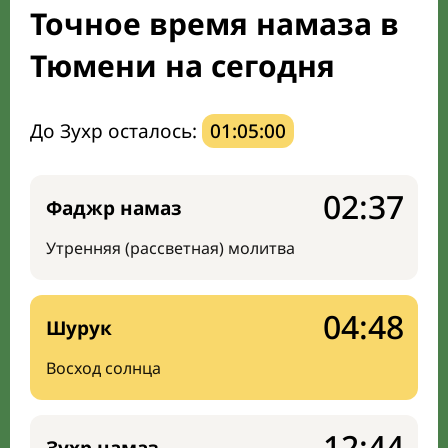
Точное время намаза в
Мечети и молельные комнаты
Тюмени на сегодня
Направление киблы
До Зухр осталось:
01:04:59
02:37
Фаджр намаз
Утренняя (рассветная) молитва
04:48
Шурук
Восход солнца
12:44