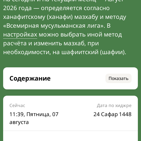
2026 года — определяется согласно
ханафитскому (ханафи) мазхабу и методу
«Всемирная мусульманская лига». В
настройках
можно выбрать иной метод
расчёта и изменить мазхаб, при
необходимости, на шафиитский (шафии).
Содержание
Показать
Время намаза на сегодня
Расписание на месяц
Сейчас
Дата по хиджре
11:39
, Пятница, 07
24 Сафар 1448
Время Сухура и Ифтара на сегодня
августа
Календарь рамадана