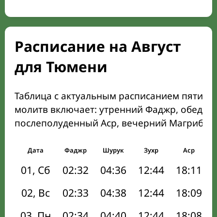
Расписание на Август
для Тюмени
Таблица с актуальным расписанием пяти о
молитв включает: утренний Фаджр, обеден
послеполуденный Аср, вечерний Магриб и
Дата
Фаджр
Шурук
Зухр
Аср
01, Сб
02:32
04:36
12:44
18:11
02, Вс
02:33
04:38
12:44
18:09
03, Пн
02:34
04:40
12:44
18:08