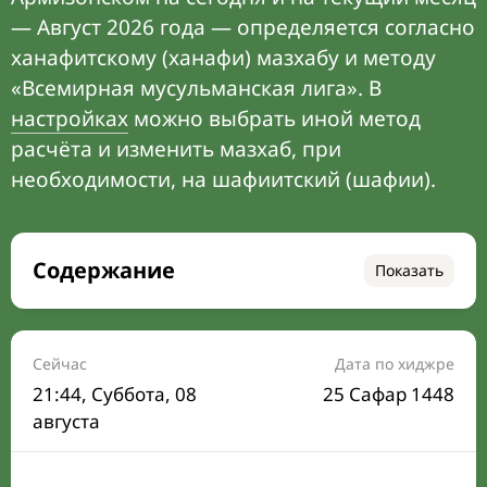
— Август 2026 года — определяется согласно
ханафитскому (ханафи) мазхабу и методу
«Всемирная мусульманская лига». В
настройках
можно выбрать иной метод
расчёта и изменить мазхаб, при
необходимости, на шафиитский (шафии).
Содержание
Показать
Время намаза на сегодня
Расписание на месяц
Сейчас
Дата по хиджре
21:44
, Суббота, 08
25 Сафар 1448
Время Сухура и Ифтара на сегодня
августа
Календарь рамадана