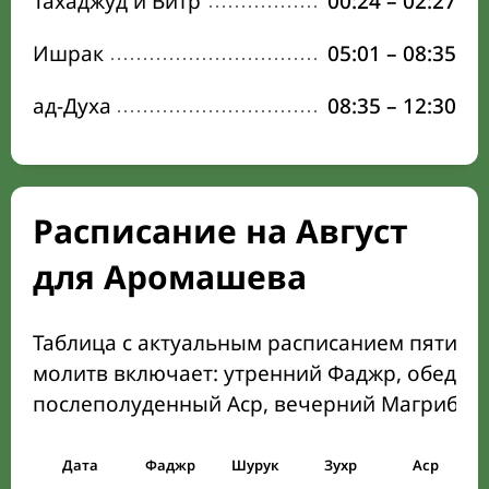
Тахаджуд и Витр
00:24
–
02:27
Ишрак
05:01
–
08:35
ад-Духа
08:35
–
12:30
Расписание на Август
для Аромашева
Таблица с актуальным расписанием пяти о
молитв включает: утренний Фаджр, обеден
послеполуденный Аср, вечерний Магриб и
Дата
Фаджр
Шурук
Зухр
Аср