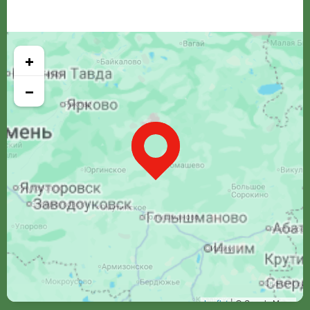
+
−
Leaflet
| © Google Maps