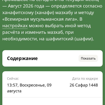
— Август 2026 года — определяется согласно
ханафитскому (ханафи) мазхабу и методу
«Всемирная мусульманская лига». В
настройках
можно выбрать иной метод
расчёта и изменить мазхаб, при
необходимости, на шафиитский (шафии).
Содержание
Показать
Время намаза на сегодня
Расписание на месяц
Сейчас
Дата по хиджре
13:57
, Воскресенье, 09
26 Сафар 1448
Время Сухура и Ифтара на сегодня
августа
Календарь рамадана