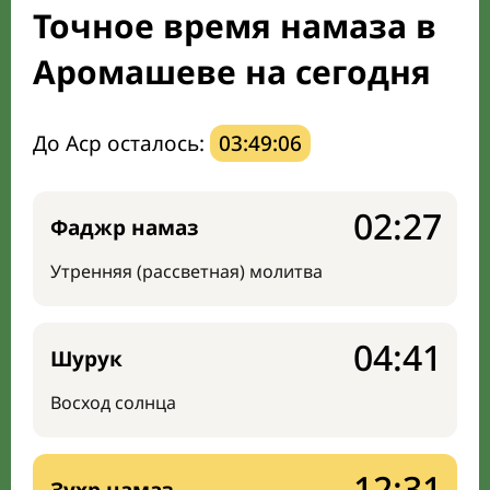
Точное время намаза в
Направление киблы
Аромашеве на сегодня
До Аср осталось:
03:49:05
02:27
Фаджр намаз
Утренняя (рассветная) молитва
04:41
Шурук
Восход солнца
12:31