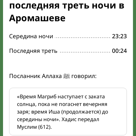
последняя треть ночи в
Аромашеве
Середина ночи
23:23
Последняя треть
00:24
Посланник Аллаха ﷺ говорил:
«Время Магриб наступает с заката
солнца, пока не погаснет вечерняя
заря; время Иша (продолжается) до
середины ночи». Хадис передал
Муслим (612).