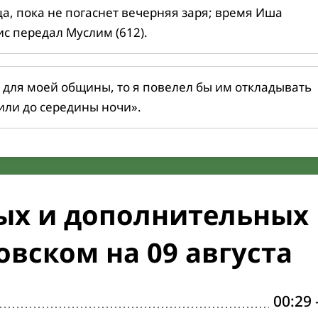
ца, пока не погаснет вечерняя заря; время Иша
ис передал Муслим (612).
 для моей общины, то я повелел бы им откладывать
или до середины ночи».
ых и дополнительных
овском на 09 августа
00:29