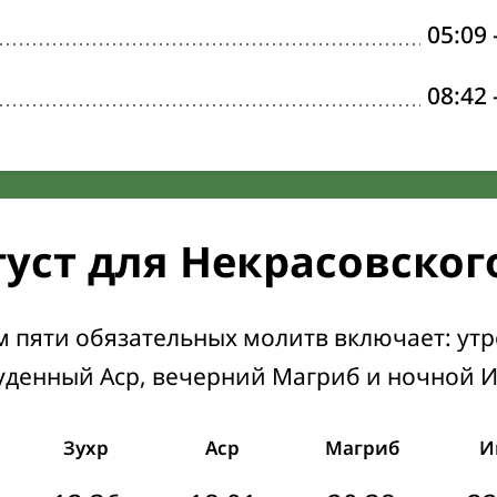
05:09
08:42
густ для Некрасовског
м пяти обязательных молитв включает: ут
уденный Аср, вечерний Магриб и ночной 
Зухр
Аср
Магриб
И