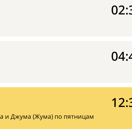
02:
04:
12:
а и Джума (Жума) по пятницам