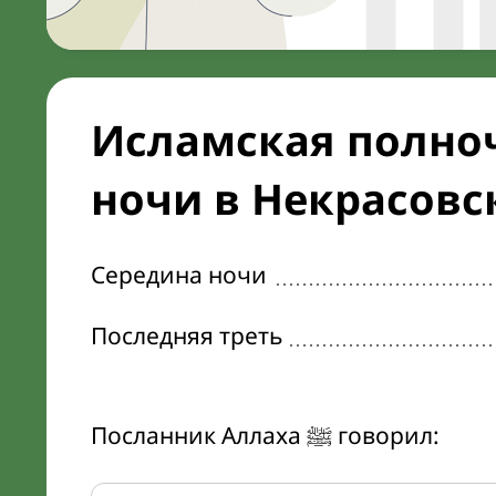
Исламская полноч
ночи в Некрасовс
Середина ночи
Последняя треть
Посланник Аллаха ﷺ говорил: