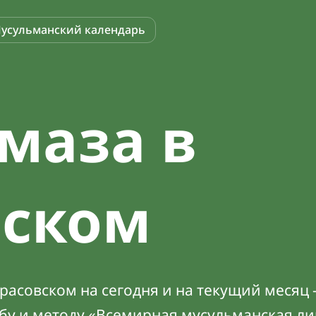
усульманский календарь
маза в
вском
асовском на сегодня и на текущий месяц 
абу и методу «Всемирная мусульманская ли