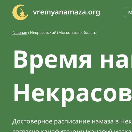
vremyanamaza.org
М
Главная
›
Некрасовский (Московская область)
Время на
Некрасо
Достоверное расписание намаза в Некр
согласно ханафитскому (ханафи) мазх