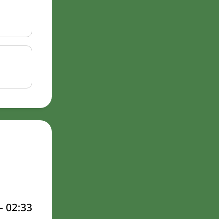
–
02:33