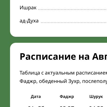
Ишрак
ад-Духа
Расписание на Ав
Таблица с актуальным расписание
Фаджр, обеденный Зухр, послепол
Дата
Фаджр
Шурук