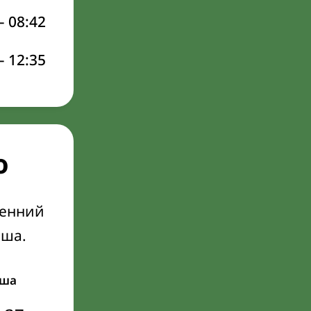
–
08:42
–
12:35
о
ренний
Иша.
ша