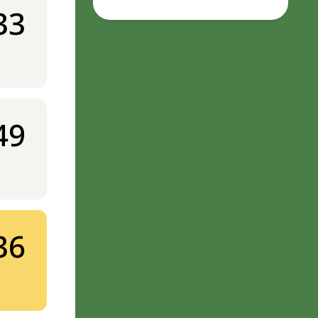
33
49
36