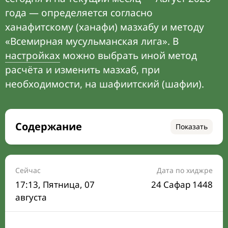
года — определяется согласно
ханафитскому (ханафи) мазхабу и методу
«Всемирная мусульманская лига». В
настройках
можно выбрать иной метод
расчёта и изменить мазхаб, при
необходимости, на шафиитский (шафии).
Содержание
Показать
Время намаза на сегодня
Расписание на месяц
Сейчас
Дата по хиджре
17:13
, Пятница, 07
24 Сафар 1448
Время Сухура и Ифтара на сегодня
августа
Календарь рамадана