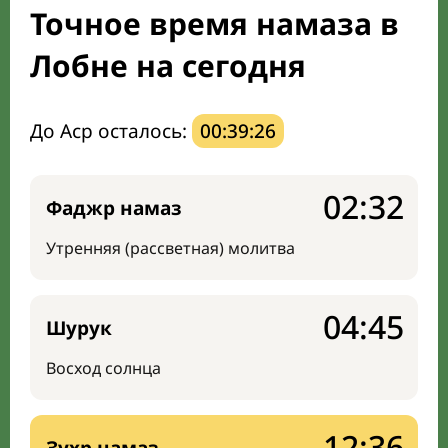
Точное время намаза в
Мечети и молельные комнаты
Лобне на сегодня
Направление киблы
До Аср осталось:
00:39:25
02:32
Фаджр намаз
Утренняя (рассветная) молитва
04:45
Шурук
Восход солнца
12:36