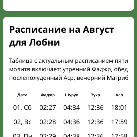
Расписание на Август
для Лобни
Таблица с актуальным расписанием пяти о
молитв включает: утренний Фаджр, обеден
послеполуденный Аср, вечерний Магриб и
Дата
Фаджр
Шурук
Зухр
Аср
01, Сб
02:27
04:34
12:36
18:01
02, Вс
02:28
04:36
12:36
17:59
03, Пн
02:29
04:38
12:36
17:58