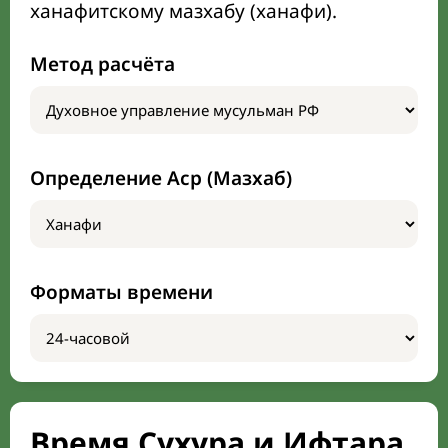
ханафитскому мазхабу (ханафи).
Метод расчёта
Определение Аср (Мазхаб)
Форматы времени
Время Сухура и Ифтара