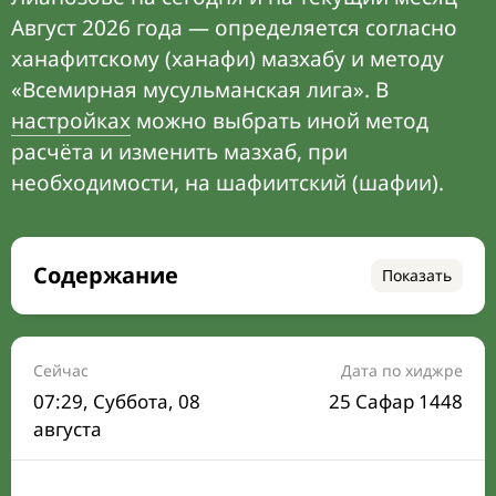
Август 2026 года — определяется согласно
ханафитскому (ханафи) мазхабу и методу
«Всемирная мусульманская лига». В
настройках
можно выбрать иной метод
расчёта и изменить мазхаб, при
необходимости, на шафиитский (шафии).
Содержание
Показать
Время намаза на сегодня
Расписание на месяц
Сейчас
Дата по хиджре
07:29
, Суббота, 08
25 Сафар 1448
Время Сухура и Ифтара на сегодня
августа
Календарь рамадана