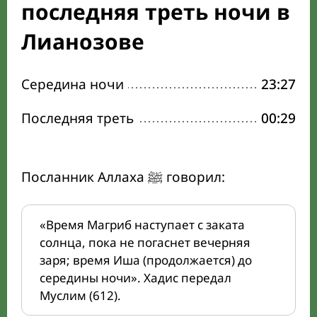
последняя треть ночи в
Лианозове
Середина ночи
23:27
Последняя треть
00:29
Посланник Аллаха ﷺ говорил:
«Время Магриб наступает с заката
солнца, пока не погаснет вечерняя
заря; время Иша (продолжается) до
середины ночи». Хадис передал
Муслим (612).