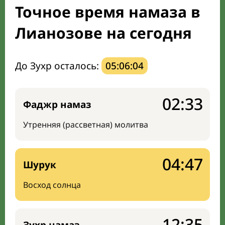
Точное время намаза в
Направление киблы
Лианозове на сегодня
До Зухр осталось:
05:06:03
02:33
Фаджр намаз
Утренняя (рассветная) молитва
04:47
Шурук
Восход солнца
12:35