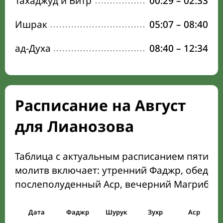
Тахаджуд и Витр
00:29
–
02:33
Ишрак
05:07
–
08:40
ад-Духа
08:40
–
12:34
Расписание на Август
для Лианозова
Таблица с актуальным расписанием пяти о
молитв включает: утренний Фаджр, обеден
послеполуденный Аср, вечерний Магриб и
Дата
Фаджр
Шурук
Зухр
Аср