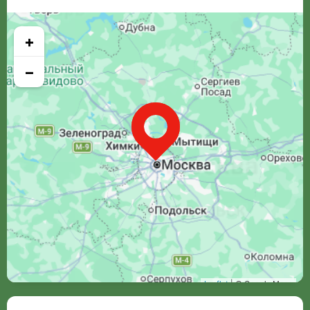
+
−
Leaflet
| © Google Maps