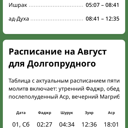
Ишрак
05:07
–
08:41
ад-Духа
08:41
–
12:35
Расписание на Август
для Долгопрудного
Таблица с актуальным расписанием пяти о
молитв включает: утренний Фаджр, обеден
послеполуденный Аср, вечерний Магриб и
Дата
Фаджр
Шурук
Зухр
Аср
01, Сб
02:27
04:34
12:36
18:01