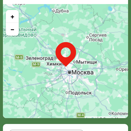
+
−
Leaflet
| © Google Maps