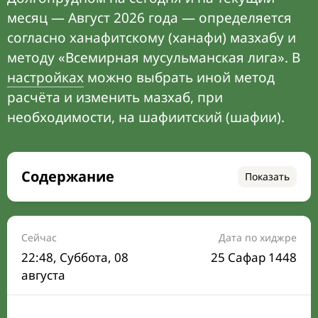
месяц — Август 2026 года — определяется
согласно ханафитскому (ханафи) мазхабу и
методу «Всемирная мусульманская лига». В
настройках
можно выбрать иной метод
расчёта и изменить мазхаб, при
необходимости, на шафиитский (шафии).
Содержание
Показать
Время намаза на сегодня
Расписание на месяц
Сейчас
Дата по хиджре
22:48
, Суббота, 08
25 Сафар 1448
Время Сухура и Ифтара на сегодня
августа
Календарь рамадана