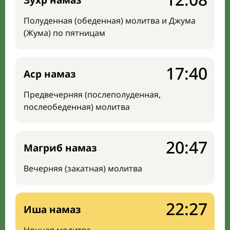
Зухр намаз
Полуденная (обеденная) молитва и Джума
(Жума) по пятницам
17:40
Аср намаз
Предвечерняя (послеполуденная,
послеобеденная) молитва
20:47
Магриб намаз
Вечерняя (закатная) молитва
22:27
Иша намаз