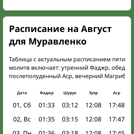
Расписание на Август
для Муравленко
Таблица с актуальным расписанием пяти о
молитв включает: утренний Фаджр, обеден
послеполуденный Аср, вечерний Магриб и
Дата
Фаджр
Шурук
Зухр
Аср
01, Сб
01:33
03:12
12:08
17:48
02, Вс
01:35
03:15
12:08
17:47
03, Пн
01:36
03:18
12:08
17:45