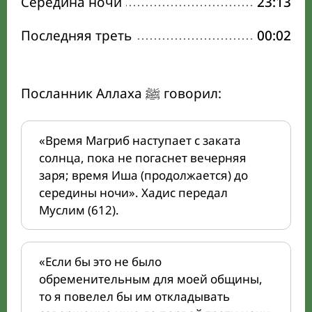
Середина ночи
23:13
Последняя треть
00:02
Посланник Аллаха ﷺ говорил:
«Время Магриб наступает с заката
солнца, пока не погаснет вечерняя
заря; время Иша (продолжается) до
середины ночи». Хадис передал
Муслим (612).
«Если бы это не было
обременительным для моей общины,
то я повелел бы им откладывать