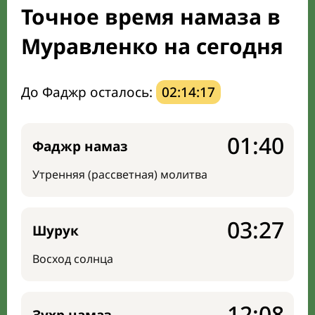
Точное время намаза в
Мечети и молельные комнаты
Муравленко на сегодня
Направление киблы
До Фаджр осталось:
02:14:17
01:40
Фаджр намаз
Утренняя (рассветная) молитва
03:27
Шурук
Восход солнца
12:08