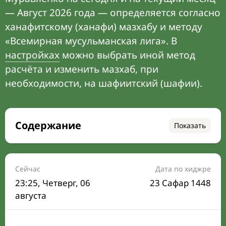
— Август 2026 года — определяется согласно
ханафитскому (ханафи) мазхабу и методу
«Всемирная мусульманская лига». В
настройках
можно выбрать иной метод
расчёта и изменить мазхаб, при
необходимости, на шафиитский (шафии).
Содержание
Показать
Время намаза на сегодня
Расписание на месяц
Сейчас
Дата по хиджре
23:25
, Четверг, 06
23 Сафар 1448
Время Сухура и Ифтара на сегодня
августа
Календарь рамадана