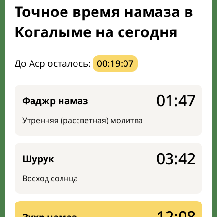
Точное время намаза в
Мечети и молельные комнаты
Когалыме на сегодня
Направление киблы
До Аср осталось:
00:19:06
01:47
Фаджр намаз
Утренняя (рассветная) молитва
03:42
Шурук
Восход солнца
12:08