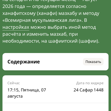
2026 года — определяется согласно
ханафитскому (ханафи) мазхабу и методу
«Всемирная мусульманская лига». В
настройках
можно выбрать иной метод
расчёта и изменить мазхаб, при
необходимости, на шафиитский (шафии).
Содержание
Показать
Время намаза на сегодня
Расписание на месяц
Сейчас
Дата по хиджре
17:15
, Пятница, 07
24 Сафар 1448
Время Сухура и Ифтара на сегодня
августа
Календарь рамадана