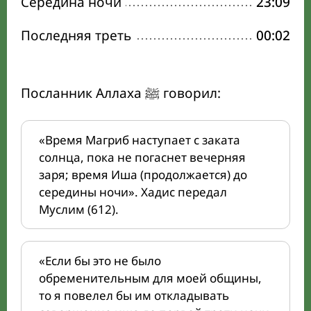
Середина ночи
23:09
Последняя треть
00:02
Посланник Аллаха ﷺ говорил:
«Время Магриб наступает с заката
солнца, пока не погаснет вечерняя
заря; время Иша (продолжается) до
середины ночи». Хадис передал
Муслим (612).
«Если бы это не было
обременительным для моей общины,
то я повелел бы им откладывать