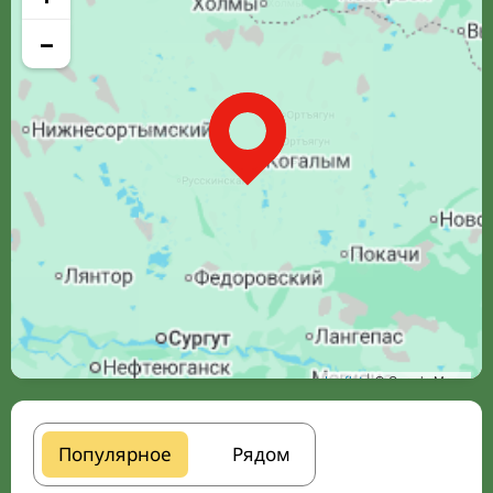
−
Leaflet
| © Google Maps
Популярное
Рядом