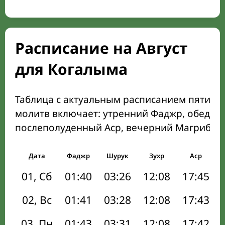
Расписание на Август
для Когалыма
Таблица с актуальным расписанием пяти о
молитв включает: утренний Фаджр, обеден
послеполуденный Аср, вечерний Магриб и
Дата
Фаджр
Шурук
Зухр
Аср
01, Сб
01:40
03:26
12:08
17:45
02, Вс
01:41
03:28
12:08
17:43
03, Пн
01:43
03:31
12:08
17:42