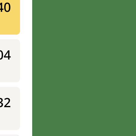
40
04
32