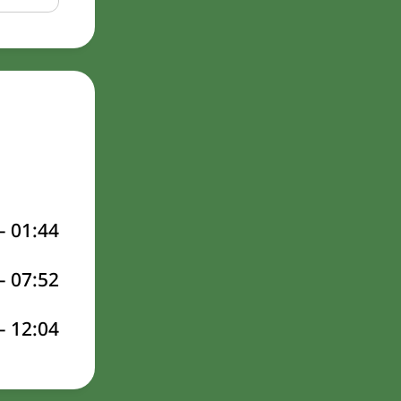
–
01:44
–
07:52
–
12:04