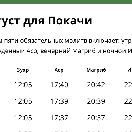
густ для Покачи
м пяти обязательных молитв включает: ут
уденный Аср, вечерний Магриб и ночной 
Зухр
Аср
Магриб
И
12:05
17:40
20:42
22
12:05
17:39
20:39
22
12:05
17:37
20:37
22