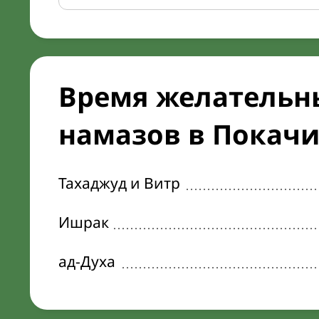
Время желательн
намазов в Покачи 
Тахаджуд и Витр
Ишрак
ад-Духа