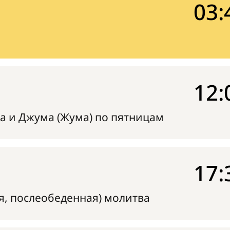
03:
12:
а и Джума (Жума) по пятницам
17:
я, послеобеденная) молитва