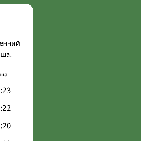
ренний
Иша.
ша
:23
:22
:20