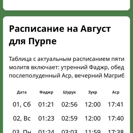
Расписание на Август
для Пурпе
Таблица с актуальным расписанием пяти о
молитв включает: утренний Фаджр, обеден
послеполуденный Аср, вечерний Магриб и
Дата
Фаджр
Шурук
Зухр
Аср
01, Сб
01:21
02:56
12:00
17:41
02, Вс
01:23
02:59
12:00
17:40
03, Пн
01:24
03:03
11:59
17:38