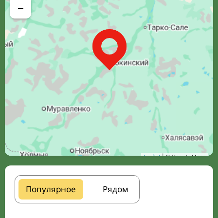
−
Leaflet
| © Google Maps
Популярное
Рядом