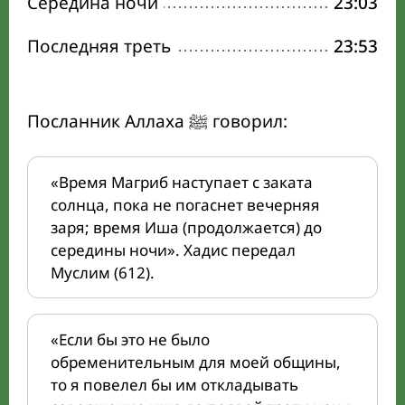
Середина ночи
23:03
Последняя треть
23:53
Посланник Аллаха ﷺ говорил:
«Время Магриб наступает с заката
солнца, пока не погаснет вечерняя
заря; время Иша (продолжается) до
середины ночи». Хадис передал
Муслим (612).
«Если бы это не было
обременительным для моей общины,
то я повелел бы им откладывать