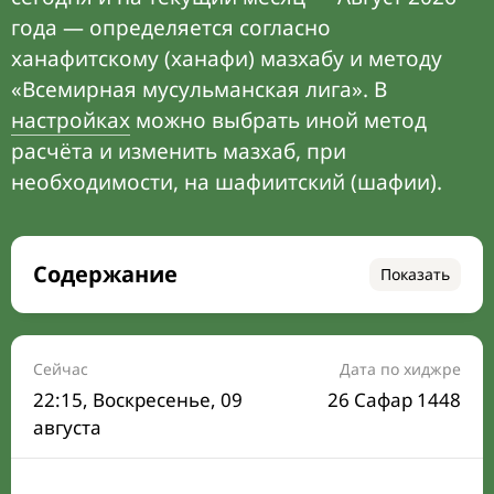
года — определяется согласно
ханафитскому (ханафи) мазхабу и методу
«Всемирная мусульманская лига». В
настройках
можно выбрать иной метод
расчёта и изменить мазхаб, при
необходимости, на шафиитский (шафии).
Содержание
Показать
Время намаза на сегодня
Расписание на месяц
Сейчас
Дата по хиджре
22:15
, Воскресенье, 09
26 Сафар 1448
Время Сухура и Ифтара на сегодня
августа
Календарь рамадана