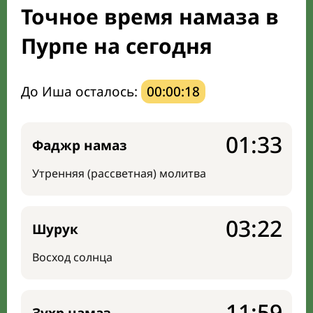
Точное время намаза в
Направление киблы
Пурпе на сегодня
До Иша осталось:
00:00:17
01:33
Фаджр намаз
Утренняя (рассветная) молитва
03:22
Шурук
Восход солнца
11:59