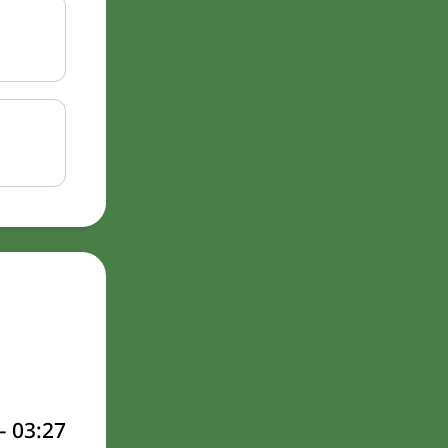
–
03:27