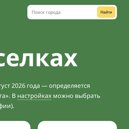
Найти
селках
уст 2026 года — определяется
га». В
настройках
можно выбрать
фии).