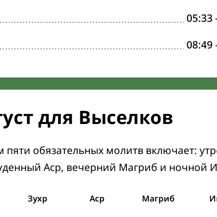
05:33
08:49
густ для Выселков
м пяти обязательных молитв включает: ут
уденный Аср, вечерний Магриб и ночной 
Зухр
Аср
Магриб
И