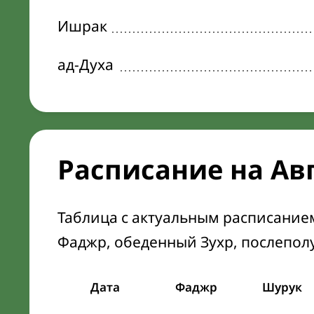
Ишрак
ад-Духа
Расписание на Ав
Таблица с актуальным расписание
Фаджр, обеденный Зухр, послепол
Дата
Фаджр
Шурук