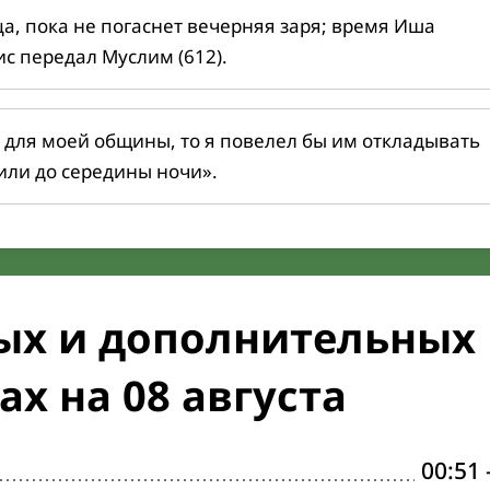
ца, пока не погаснет вечерняя заря; время Иша
ис передал Муслим (612).
 для моей общины, то я повелел бы им откладывать
или до середины ночи».
ых и дополнительных
х на 08 августа
00:51