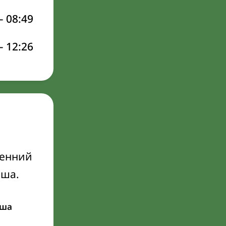
–
08:49
–
12:26
ренний
Иша.
ша