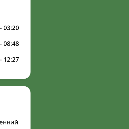
–
03:20
–
08:48
–
12:27
ренний