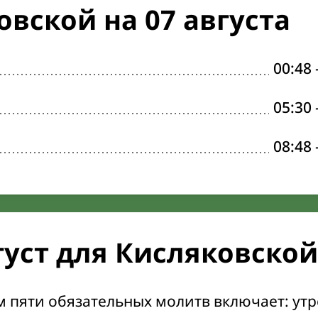
вской на 07 августа
00:48
05:30
08:48
густ для Кисляковской
м пяти обязательных молитв включает: ут