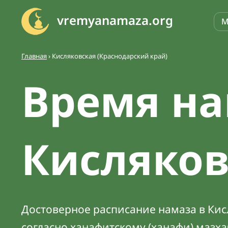
vremyanamaza.org
М
Главная
›
Кисляковская (Краснодарский край)
Время на
Кисляко
Достоверное расписание намаза в Кисл
согласно ханафитскому (ханафи) мазх