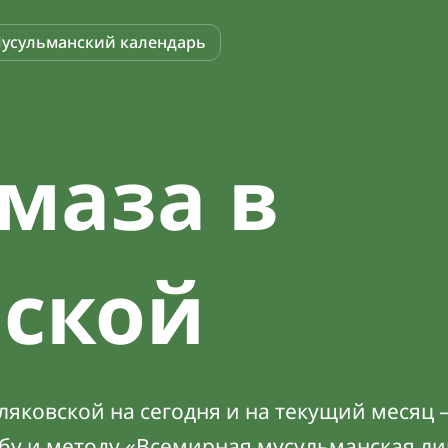
усульманский календарь
маза в
вской
яковской на сегодня и на текущий месяц 
абу и методу «Всемирная мусульманская ли