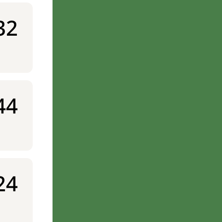
32
44
24