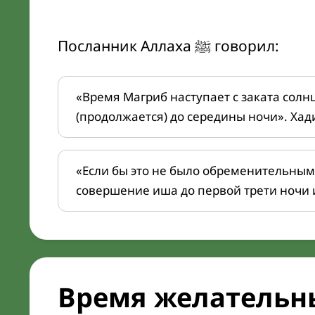
Посланник Аллаха ﷺ говорил:
«Время Магриб наступает с заката солн
(продолжается) до середины ночи». Хад
«Если бы это не было обременительным
совершение иша до первой трети ночи 
Время желательн