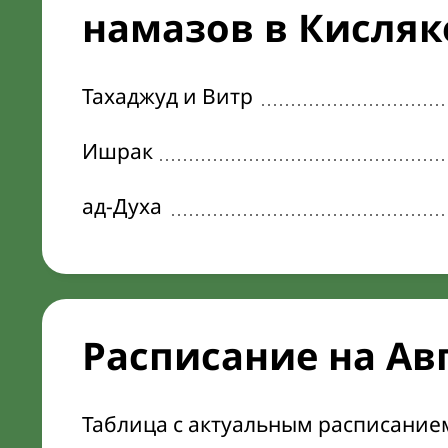
намазов в Кисляко
Тахаджуд и Витр
Ишрак
ад-Духа
Расписание на Ав
Таблица с актуальным расписание