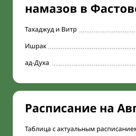
намазов в Фастов
Тахаджуд и Витр
Ишрак
ад-Духа
Расписание на Ав
Таблица с актуальным расписание