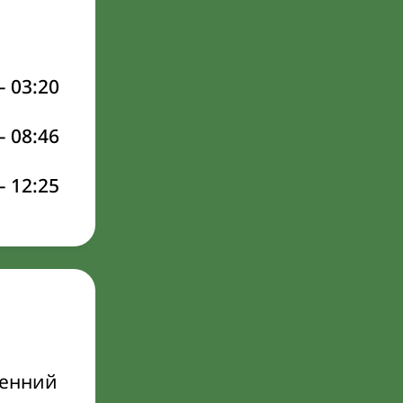
–
03:20
–
08:46
–
12:25
ренний