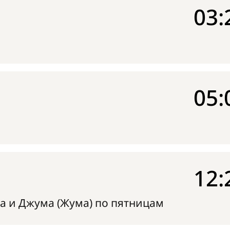
03:
05:
12:
а и Джума (Жума) по пятницам