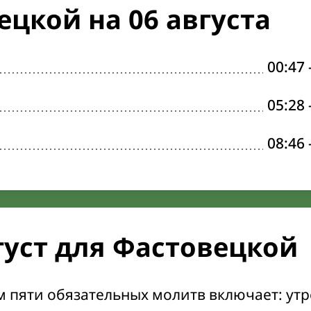
ецкой на 06 августа
00:47
05:28
08:46
густ для Фастовецкой
м пяти обязательных молитв включает: ут