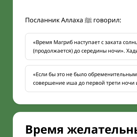
Посланник Аллаха ﷺ говорил:
«Время Магриб наступает с заката солн
(продолжается) до середины ночи». Хад
«Если бы это не было обременительным
совершение иша до первой трети ночи 
Время желательн