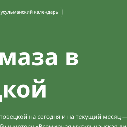
усульманский календарь
маза в
цкой
овецкой на сегодня и на текущий месяц —
абу и методу «Всемирная мусульманская ли