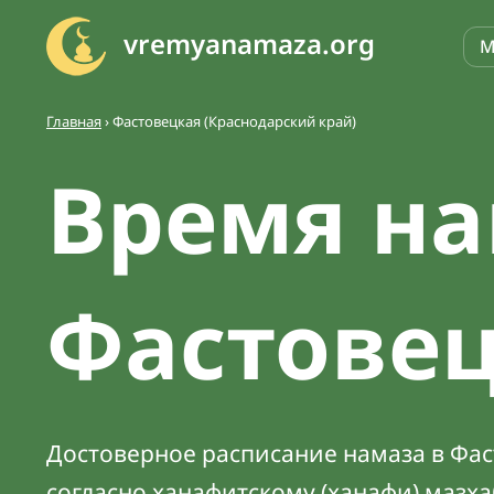
vremyanamaza.org
М
Главная
›
Фастовецкая (Краснодарский край)
Время на
Фастове
Достоверное расписание намаза в Фаст
согласно ханафитскому (ханафи) мазх