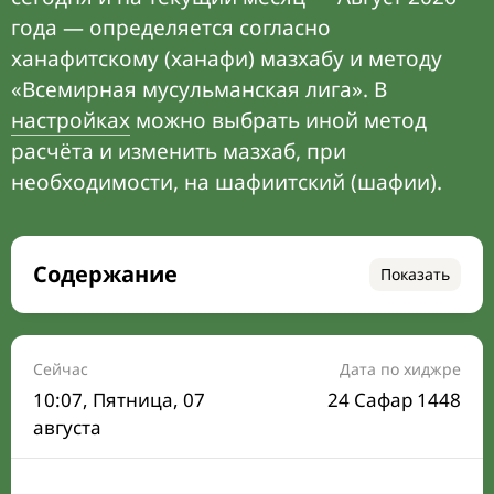
года — определяется согласно
ханафитскому (ханафи) мазхабу и методу
«Всемирная мусульманская лига». В
настройках
можно выбрать иной метод
расчёта и изменить мазхаб, при
необходимости, на шафиитский (шафии).
Содержание
Показать
Время намаза на сегодня
Расписание на месяц
Сейчас
Дата по хиджре
10:07
, Пятница, 07
24 Сафар 1448
Время Сухура и Ифтара на сегодня
августа
Календарь рамадана