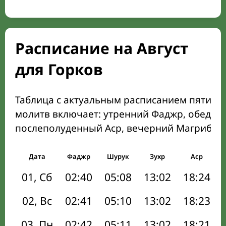
Расписание на Август
для Горков
Таблица с актуальным расписанием пяти о
молитв включает: утренний Фаджр, обеден
послеполуденный Аср, вечерний Магриб и
Дата
Фаджр
Шурук
Зухр
Аср
01, Сб
02:40
05:08
13:02
18:24
02, Вс
02:41
05:10
13:02
18:23
03, Пн
02:42
05:11
13:02
18:21