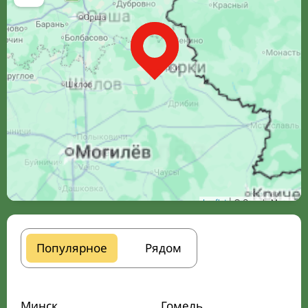
Leaflet
| © Google Maps
Популярное
Рядом
Минск
Гомель