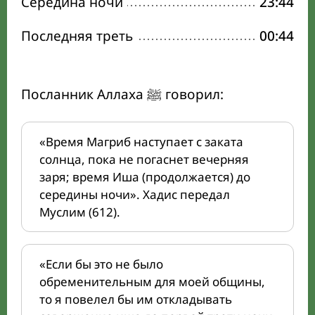
Середина ночи
23:44
Последняя треть
00:44
Посланник Аллаха ﷺ говорил:
«Время Магриб наступает с заката
солнца, пока не погаснет вечерняя
заря; время Иша (продолжается) до
середины ночи». Хадис передал
Муслим (612).
«Если бы это не было
обременительным для моей общины,
то я повелел бы им откладывать