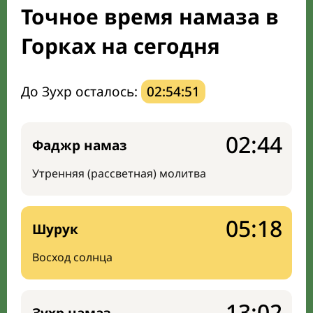
Точное время намаза в
Направление киблы
Горках на сегодня
До Зухр осталось:
02:54:50
02:44
Фаджр намаз
Утренняя (рассветная) молитва
05:18
Шурук
Восход солнца
13:02