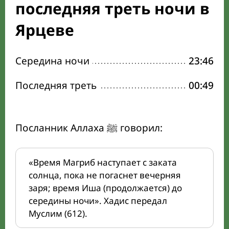
последняя треть ночи в
Ярцеве
Середина ночи
23:46
Последняя треть
00:49
Посланник Аллаха ﷺ говорил:
«Время Магриб наступает с заката
солнца, пока не погаснет вечерняя
заря; время Иша (продолжается) до
середины ночи». Хадис передал
Муслим (612).