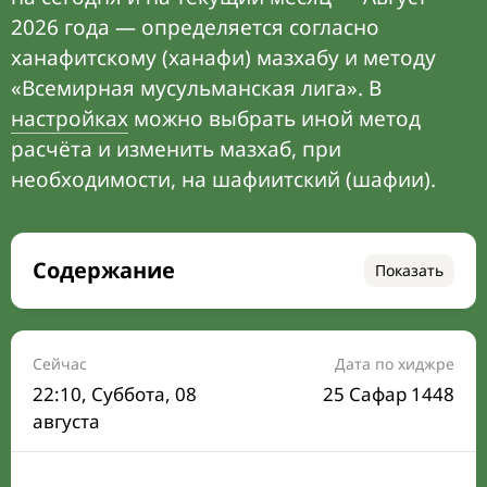
2026 года — определяется согласно
ханафитскому (ханафи) мазхабу и методу
«Всемирная мусульманская лига». В
настройках
можно выбрать иной метод
расчёта и изменить мазхаб, при
необходимости, на шафиитский (шафии).
Содержание
Показать
Время намаза на сегодня
Расписание на месяц
Сейчас
Дата по хиджре
22:10
, Суббота, 08
25 Сафар 1448
Время Сухура и Ифтара на сегодня
августа
Календарь рамадана