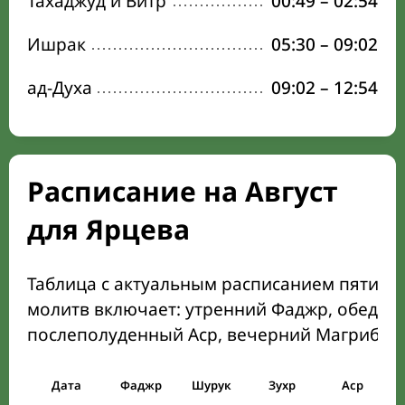
Тахаджуд и Витр
00:49
–
02:54
Ишрак
05:30
–
09:02
ад-Духа
09:02
–
12:54
Расписание на Август
для Ярцева
Таблица с актуальным расписанием пяти о
молитв включает: утренний Фаджр, обеден
послеполуденный Аср, вечерний Магриб и
Дата
Фаджр
Шурук
Зухр
Аср