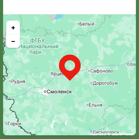
+
−
Leaflet
| © Google Maps