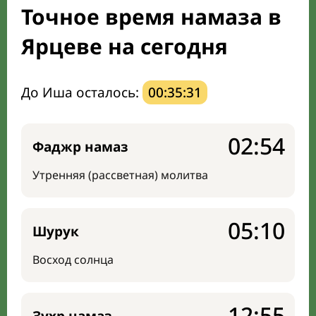
Точное время намаза в
Направление киблы
Ярцеве на сегодня
До Иша осталось:
00:35:30
02:54
Фаджр намаз
Утренняя (рассветная) молитва
05:10
Шурук
Восход солнца
12:55