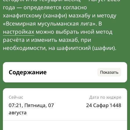
года — определяется согласно
ханафитскому (ханафи) мазхабу и методу
«Всемирная мусульманская лига». В
настройках
можно выбрать иной метод
расчёта и изменить мазхаб, при
необходимости, на шафиитский (шафии).
Содержание
Показать
Время намаза на сегодня
Расписание на месяц
Сейчас
Дата по хиджре
07:21
, Пятница, 07
24 Сафар 1448
Время Сухура и Ифтара на сегодня
августа
Календарь рамадана