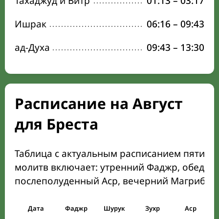
Тахаджуд и Витр
01:13
–
03:17
Ишрак
06:16
–
09:43
ад-Духа
09:43
–
13:30
Расписание на Август
для Бреста
Таблица с актуальным расписанием пяти о
молитв включает: утренний Фаджр, обеден
послеполуденный Аср, вечерний Магриб и
Дата
Фаджр
Шурук
Зухр
Аср