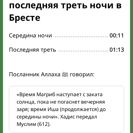
последняя треть ночи в
Бресте
Середина ночи
00:11
Последняя треть
01:13
Посланник Аллаха ﷺ говорил:
«Время Магриб наступает с заката
солнца, пока не погаснет вечерняя
заря; время Иша (продолжается) до
середины ночи». Хадис передал
Муслим (612).