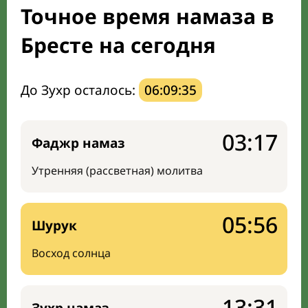
Точное время намаза в
Направление киблы
Бресте на сегодня
До Зухр осталось:
06:09:34
03:17
Фаджр намаз
Утренняя (рассветная) молитва
05:56
Шурук
Восход солнца
13:31