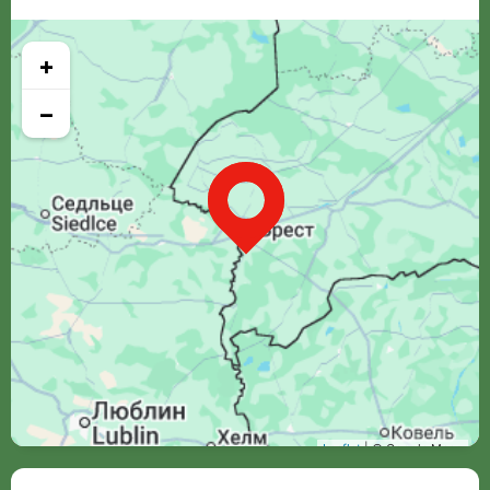
+
−
Leaflet
| © Google Maps