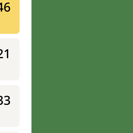
46
21
33