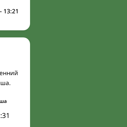
–
13:21
ренний
Иша.
ша
:31