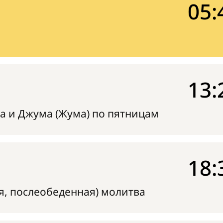
05:
13:
а и Джума (Жума) по пятницам
18:
я, послеобеденная) молитва