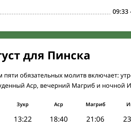
09:33
густ для Пинска
м пяти обязательных молитв включает: ут
уденный Аср, вечерний Магриб и ночной 
Зухр
Аср
Магриб
И
13:22
18:40
21:06
23