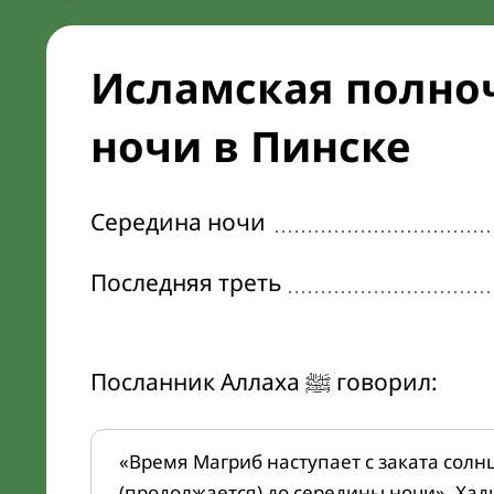
Исламская полноч
ночи в Пинске
Середина ночи
Последняя треть
Посланник Аллаха ﷺ говорил:
«Время Магриб наступает с заката солн
(продолжается) до середины ночи». Хад