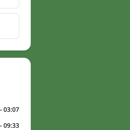
–
03:07
–
09:33