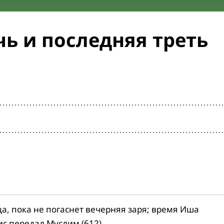
ь и последняя треть
ца, пока не погаснет вечерняя заря; время Иша
ис передал Муслим (612).