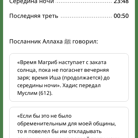
Середина ночи
23:48
Последняя треть
00:50
Посланник Аллаха ﷺ говорил:
«Время Магриб наступает с заката
солнца, пока не погаснет вечерняя
заря; время Иша (продолжается) до
середины ночи». Хадис передал
Муслим (612).
«Если бы это не было
обременительным для моей общины,
то я повелел бы им откладывать