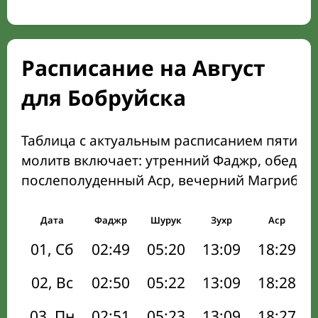
Расписание на Август
для Бобруйска
Таблица с актуальным расписанием пяти о
молитв включает: утренний Фаджр, обеден
послеполуденный Аср, вечерний Магриб и
Дата
Фаджр
Шурук
Зухр
Аср
01, Сб
02:49
05:20
13:09
18:29
02, Вс
02:50
05:22
13:09
18:28
03, Пн
02:51
05:23
13:09
18:27