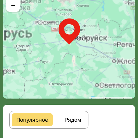
−
Leaflet
| © Google Maps
Популярное
Рядом