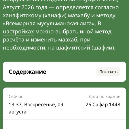
Август 2026 года — определяется согласно
ханафитскому (ханафи) мазхабу и методу
«Всемирная мусульманская лига». В
настройках
можно выбрать иной метод
расчёта и изменить мазхаб, при
необходимости, на шафиитский (шафии).
Содержание
Показать
Время намаза на сегодня
Расписание на месяц
Сейчас
Дата по хиджре
13:37
, Воскресенье, 09
26 Сафар 1448
Время Сухура и Ифтара на сегодня
августа
Календарь рамадана