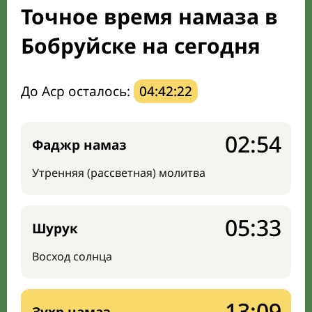
Точное время намаза в
Направление киблы
Бобруйске на сегодня
До Аср осталось:
04:42:21
02:54
Фаджр намаз
Утренняя (рассветная) молитва
05:33
Шурук
Восход солнца
13:09