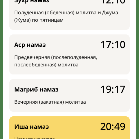
Зухр намаз
Полуденная (обеденная) молитва и Джума
(Жума) по пятницам
17:10
Аср намаз
Предвечерняя (послеполуденная,
послеобеденная) молитва
19:17
Магриб намаз
Вечерняя (закатная) молитва
20:49
Иша намаз