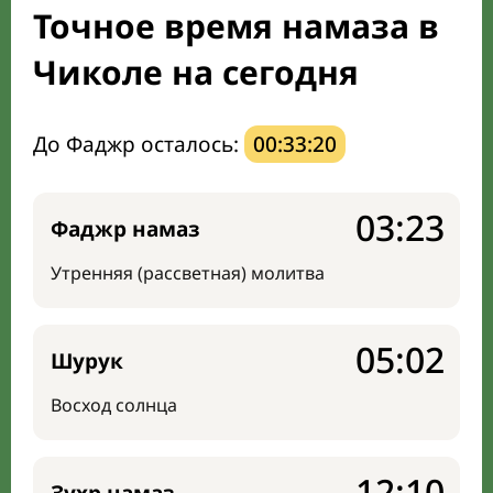
Точное время намаза в
Мечети и молельные комнаты
Чиколе на сегодня
Направление киблы
До Фаджр осталось:
00:33:19
03:23
Фаджр намаз
Утренняя (рассветная) молитва
05:02
Шурук
Восход солнца
12:10