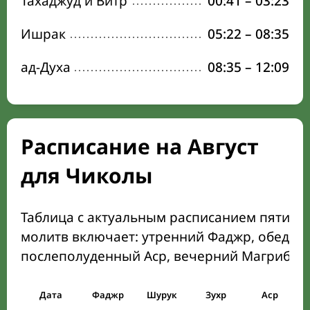
Тахаджуд и Витр
00:41
–
03:23
Ишрак
05:22
–
08:35
ад-Духа
08:35
–
12:09
Расписание на Август
для Чиколы
Таблица с актуальным расписанием пяти о
молитв включает: утренний Фаджр, обеден
послеполуденный Аср, вечерний Магриб и
Дата
Фаджр
Шурук
Зухр
Аср