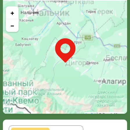
+
−
Leaflet
| © Google Maps