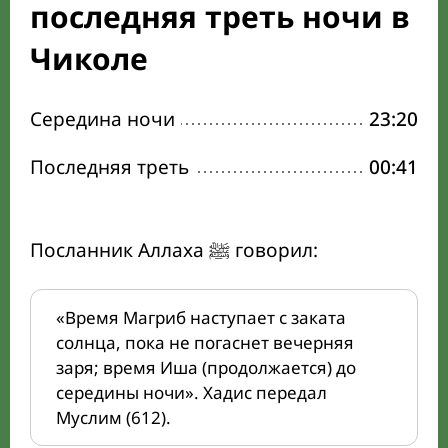
последняя треть ночи в
Чиколе
Середина ночи
23:20
Последняя треть
00:41
Посланник Аллаха ﷺ говорил:
«Время Магриб наступает с заката
солнца, пока не погаснет вечерняя
заря; время Иша (продолжается) до
середины ночи». Хадис передал
Муслим (612).