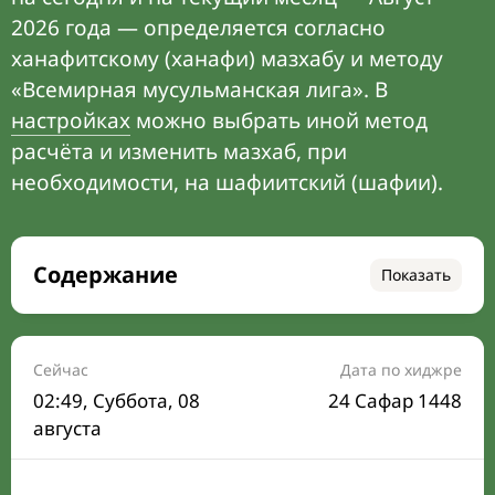
2026 года — определяется согласно
ханафитскому (ханафи) мазхабу и методу
«Всемирная мусульманская лига». В
настройках
можно выбрать иной метод
расчёта и изменить мазхаб, при
необходимости, на шафиитский (шафии).
Содержание
Показать
Время намаза на сегодня
Расписание на месяц
Сейчас
Дата по хиджре
02:49
, Суббота, 08
24 Сафар 1448
Время Сухура и Ифтара на сегодня
августа
Календарь рамадана