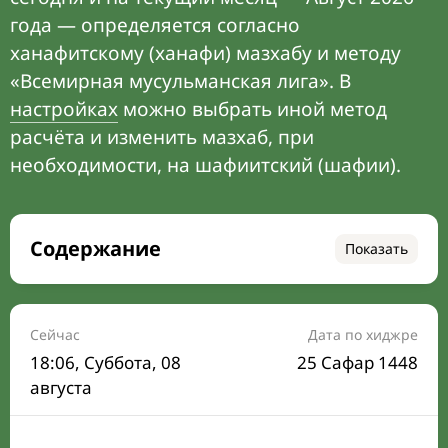
года — определяется согласно
ханафитскому (ханафи) мазхабу и методу
«Всемирная мусульманская лига». В
настройках
можно выбрать иной метод
расчёта и изменить мазхаб, при
необходимости, на шафиитский (шафии).
Содержание
Показать
Время намаза на сегодня
Расписание на месяц
Сейчас
Дата по хиджре
18:06
, Суббота, 08
25 Сафар 1448
Время Сухура и Ифтара на сегодня
августа
Календарь рамадана