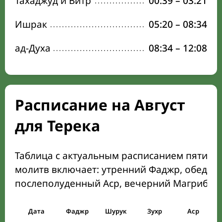
Тахаджуд и Витр
00:39
–
03:21
Ишрак
05:20
–
08:34
ад-Духа
08:34
–
12:08
Расписание на Август
для Терека
Таблица с актуальным расписанием пяти о
молитв включает: утренний Фаджр, обеден
послеполуденный Аср, вечерний Магриб и
Дата
Фаджр
Шурук
Зухр
Аср