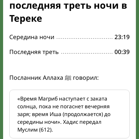
последняя треть ночи в
Тереке
Середина ночи
23:19
Последняя треть
00:39
Посланник Аллаха ﷺ говорил:
«Время Магриб наступает с заката
солнца, пока не погаснет вечерняя
заря; время Иша (продолжается) до
середины ночи». Хадис передал
Муслим (612).