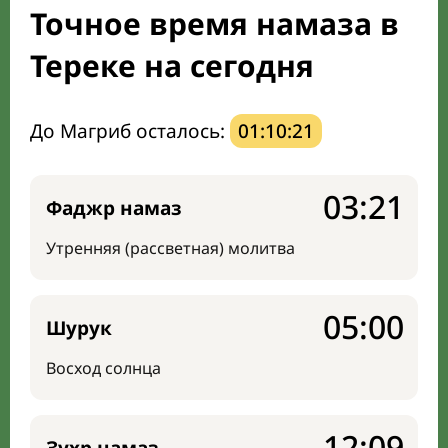
Точное время намаза в
Мечети и молельные комнаты
Тереке на сегодня
Направление киблы
До Магриб осталось:
01:10:20
03:21
Фаджр намаз
Утренняя (рассветная) молитва
05:00
Шурук
Восход солнца
12:09