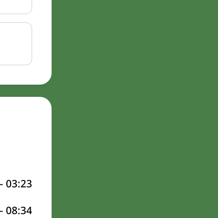
–
03:23
–
08:34