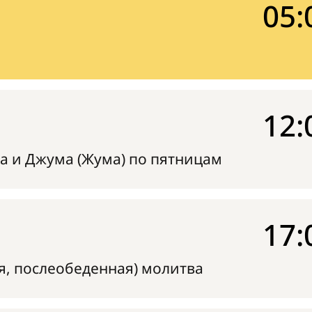
05:
12:
а и Джума (Жума) по пятницам
17:
я, послеобеденная) молитва