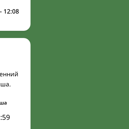
–
12:08
ренний
Иша.
ша
:59