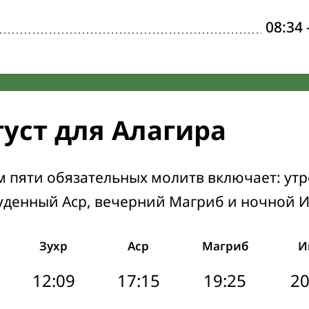
08:34
густ для Алагира
м пяти обязательных молитв включает: ут
уденный Аср, вечерний Магриб и ночной 
Зухр
Аср
Магриб
И
12:09
17:15
19:25
20