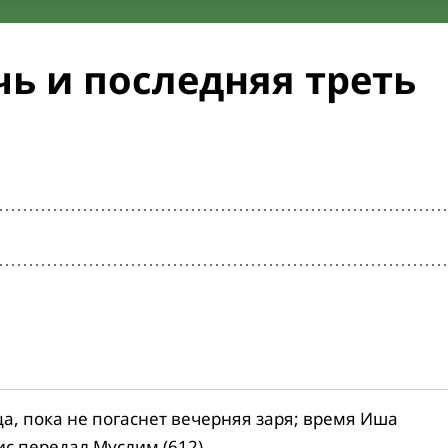
ь и последняя треть
ца, пока не погаснет вечерняя заря; время Иша
ис передал Муслим (612).