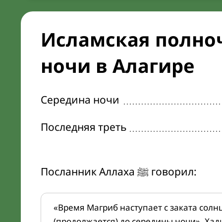
Исламская полноч
ночи в Алагире
Середина ночи
Последняя треть
Посланник Аллаха ﷺ говорил:
«Время Магриб наступает с заката солн
(продолжается) до середины ночи». Хад