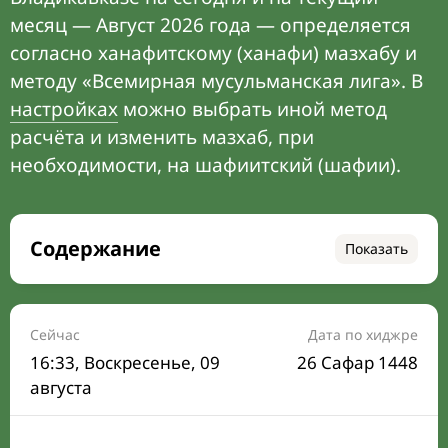
месяц — Август 2026 года — определяется
согласно ханафитскому (ханафи) мазхабу и
методу «Всемирная мусульманская лига». В
настройках
можно выбрать иной метод
расчёта и изменить мазхаб, при
необходимости, на шафиитский (шафии).
Содержание
Показать
Время намаза на сегодня
Расписание на месяц
Сейчас
Дата по хиджре
16:33
, Воскресенье, 09
26 Сафар 1448
Время Сухура и Ифтара на сегодня
августа
Календарь рамадана