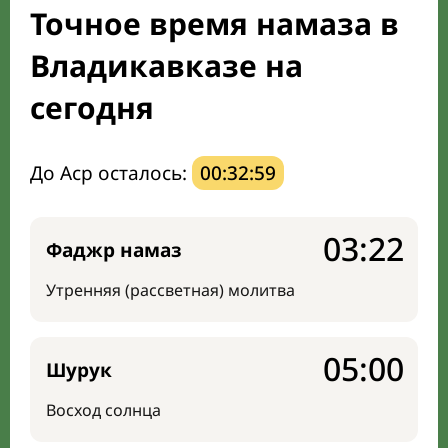
Точное время намаза в
Мечети и молельные комнаты
Владикавказе на
Направление киблы
сегодня
До Аср осталось:
00:32:58
03:22
Фаджр намаз
Утренняя (рассветная) молитва
05:00
Шурук
Восход солнца