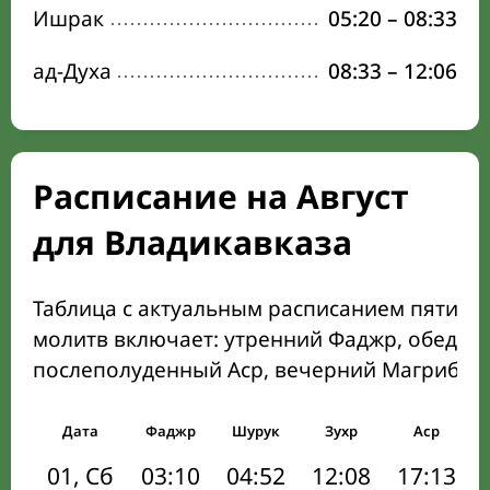
Ишрак
05:20
–
08:33
ад-Духа
08:33
–
12:06
Расписание на Август
для Владикавказа
Таблица с актуальным расписанием пяти о
молитв включает: утренний Фаджр, обеден
послеполуденный Аср, вечерний Магриб и
Дата
Фаджр
Шурук
Зухр
Аср
01, Сб
03:10
04:52
12:08
17:13