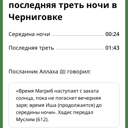
последняя треть ночи в
Черниговке
Середина ночи
00:24
Последняя треть
01:43
Посланник Аллаха ﷺ говорил:
«Время Магриб наступает с заката
солнца, пока не погаснет вечерняя
заря; время Иша (продолжается) до
середины ночи». Хадис передал
Муслим (612).