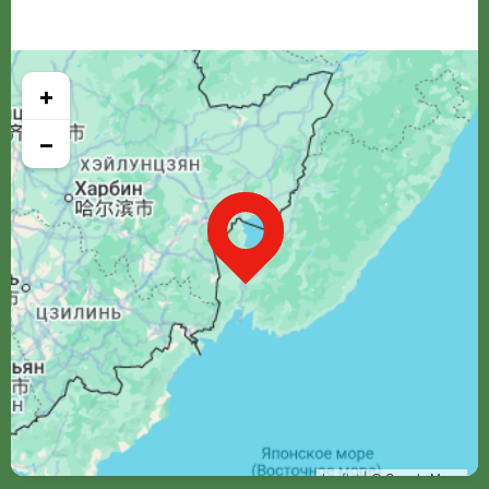
+
−
Leaflet
| © Google Maps