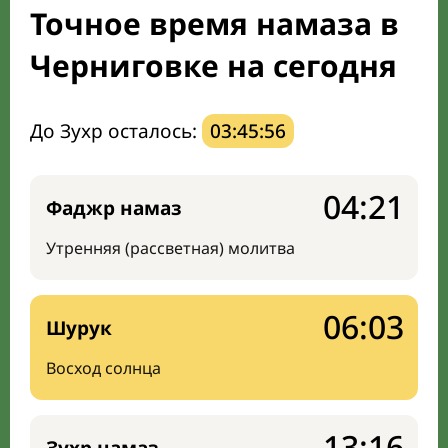
Точное время намаза в
Направление киблы
Черниговке на сегодня
До Зухр осталось:
03:45:55
04:21
Фаджр намаз
Утренняя (рассветная) молитва
06:03
Шурук
Восход солнца
13:16