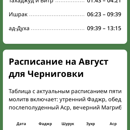
Тахаджуд и Витр
01:43
–
04:21
Ишрак
06:23
–
09:39
ад-Духа
09:39
–
13:15
Расписание на Август
для Черниговки
Таблица с актуальным расписанием пяти о
молитв включает: утренний Фаджр, обеден
послеполуденный Аср, вечерний Магриб и
Дата
Фаджр
Шурук
Зухр
Аср