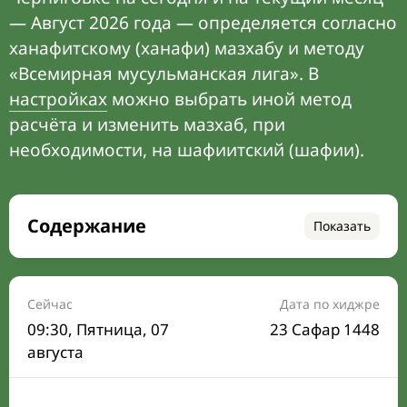
— Август 2026 года — определяется согласно
ханафитскому (ханафи) мазхабу и методу
«Всемирная мусульманская лига». В
настройках
можно выбрать иной метод
расчёта и изменить мазхаб, при
необходимости, на шафиитский (шафии).
Содержание
Показать
Время намаза на сегодня
Расписание на месяц
Сейчас
Дата по хиджре
09:30
, Пятница, 07
23 Сафар 1448
Время Сухура и Ифтара на сегодня
августа
Календарь рамадана