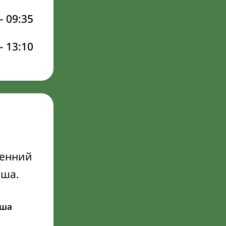
–
09:35
–
13:10
ренний
Иша.
ша