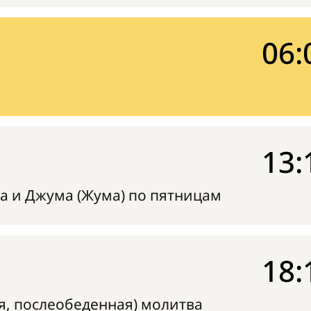
06:
13:
а и Джума (Жума) по пятницам
18:
я, послеобеденная) молитва