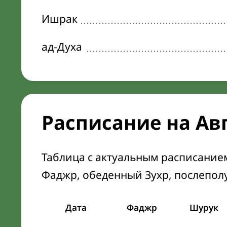
Ишрак
ад-Духа
Расписание на Ав
Таблица с актуальным расписание
Фаджр, обеденный Зухр, послепол
Дата
Фаджр
Шурук