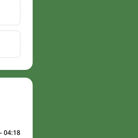
–
04:18