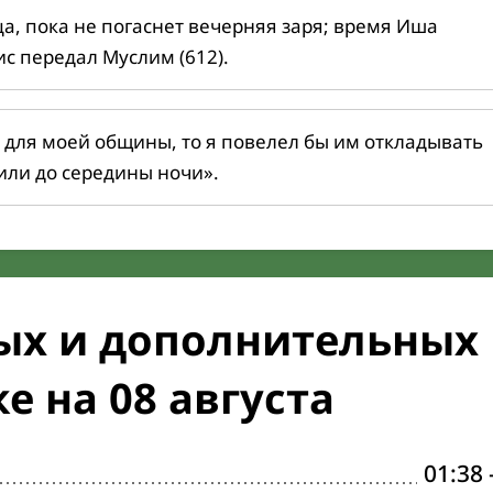
ца, пока не погаснет вечерняя заря; время Иша
ис передал Муслим (612).
 для моей общины, то я повелел бы им откладывать
или до середины ночи».
ых и дополнительных
е на 08 августа
01:38