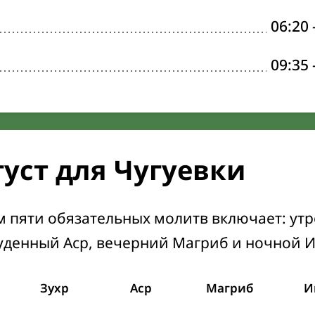
06:20
09:35
густ для Чугуевки
м пяти обязательных молитв включает: ут
уденный Аср, вечерний Магриб и ночной 
Зухр
Аср
Магриб
И