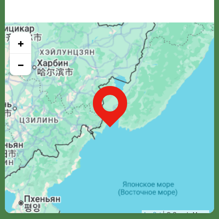
+
−
Leaflet
| © Google Maps