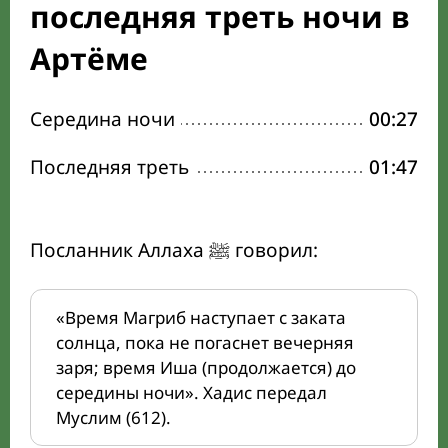
последняя треть ночи в
Артёме
Середина ночи
00:27
Последняя треть
01:47
Посланник Аллаха ﷺ говорил:
«Время Магриб наступает с заката
солнца, пока не погаснет вечерняя
заря; время Иша (продолжается) до
середины ночи». Хадис передал
Муслим (612).