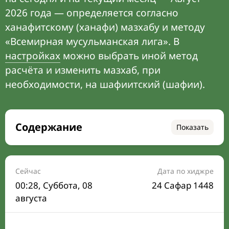
2026 года — определяется согласно
ханафитскому (ханафи) мазхабу и методу
«Всемирная мусульманская лига». В
настройках
можно выбрать иной метод
расчёта и изменить мазхаб, при
необходимости, на шафиитский (шафии).
Содержание
Показать
Время намаза на сегодня
Расписание на месяц
Сейчас
Дата по хиджре
00:28
, Суббота, 08
24 Сафар 1448
Время Сухура и Ифтара на сегодня
августа
Календарь рамадана