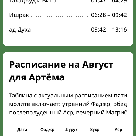
Тахаджуд и Витр
01:47
–
04:29
Ишрак
06:28
–
09:42
ад-Духа
09:42
–
13:16
Расписание на Август
для Артёма
Таблица с актуальным расписанием пяти о
молитв включает: утренний Фаджр, обеден
послеполуденный Аср, вечерний Магриб и
Дата
Фаджр
Шурук
Зухр
Аср