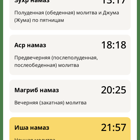
Зухр намаз
Полуденная (обеденная) молитва и Джума
(Жума) по пятницам
18:18
Аср намаз
Предвечерняя (послеполуденная,
послеобеденная) молитва
20:25
Магриб намаз
Вечерняя (закатная) молитва
21:57
Иша намаз