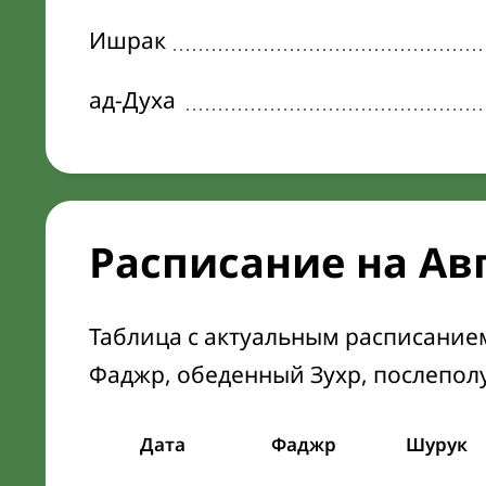
Ишрак
ад-Духа
Расписание на Ав
Таблица с актуальным расписание
Фаджр, обеденный Зухр, послепол
Дата
Фаджр
Шурук