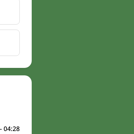
–
04:28