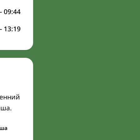
–
09:44
–
13:19
ренний
Иша.
ша