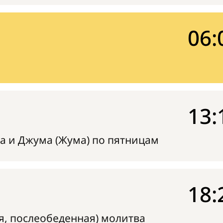
06:
13:
а и Джума (Жума) по пятницам
18:
я, послеобеденная) молитва