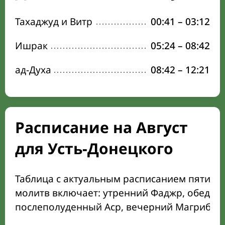
Тахаджуд и Витр
00:41
–
03:12
Ишрак
05:24
–
08:42
ад-Духа
08:42
–
12:21
Расписание на Август
для Усть-Донецкого
Таблица с актуальным расписанием пяти о
молитв включает: утренний Фаджр, обеден
послеполуденный Аср, вечерний Магриб и