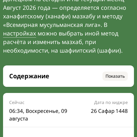
Август 2026 года — определяется согласно
ханафитскому (ханафи) мазхабу и методу
«Всемирная мусульманская лига». В
настройках
можно выбрать иной метод
расчёта и изменить мазхаб, при
необходимости, на шафиитский (шафии).
Содержание
Показать
Время намаза на сегодня
Расписание на месяц
Сейчас
Дата по хиджре
06:34
, Воскресенье, 09
26 Сафар 1448
Время Сухура и Ифтара на сегодня
августа
Календарь рамадана