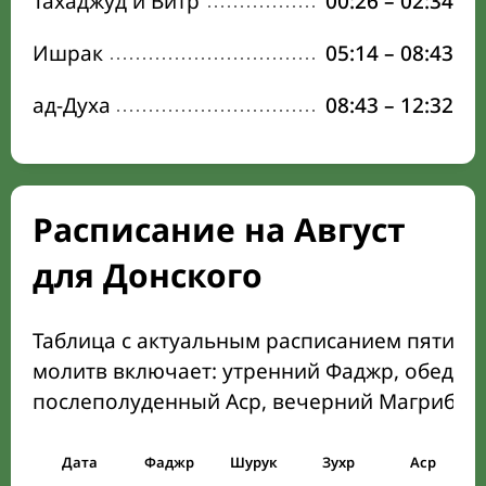
Тахаджуд и Витр
00:26
–
02:34
Ишрак
05:14
–
08:43
ад-Духа
08:43
–
12:32
Расписание на Август
для Донского
Таблица с актуальным расписанием пяти о
молитв включает: утренний Фаджр, обеден
послеполуденный Аср, вечерний Магриб и
Дата
Фаджр
Шурук
Зухр
Аср