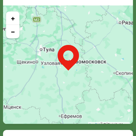
+
−
Leaflet
| © Google Maps