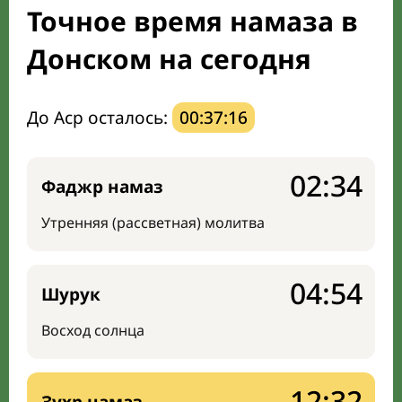
Точное время намаза в
Направление киблы
Донском на сегодня
До Аср осталось:
00:37:15
02:34
Фаджр намаз
Утренняя (рассветная) молитва
04:54
Шурук
Восход солнца
12:32