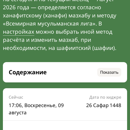
2026 года — определяется согласно
ханафитскому (ханафи) мазхабу и методу
«Всемирная мусульманская лига». В
настройках
можно выбрать иной метод
расчёта и изменить мазхаб, при
необходимости, на шафиитский (шафии).
Содержание
Показать
Время намаза на сегодня
Расписание на месяц
Сейчас
Дата по хиджре
17:06
, Воскресенье, 09
26 Сафар 1448
Время Сухура и Ифтара на сегодня
августа
Календарь рамадана