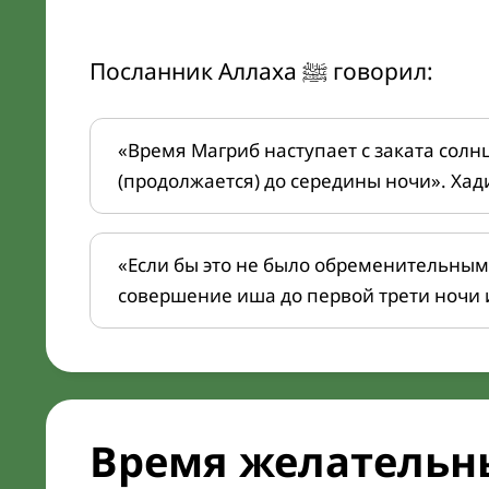
Посланник Аллаха ﷺ говорил:
«Время Магриб наступает с заката солн
(продолжается) до середины ночи». Хад
«Если бы это не было обременительным
совершение иша до первой трети ночи 
Время желательн