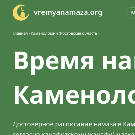
vremyanamaza.org
М
Главная
›
Каменоломни (Ростовская область)
Время на
Каменол
Достоверное расписание намаза в Кам
согласно ханафитскому (ханафи) мазх