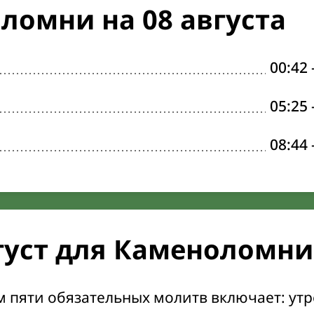
ломни на 08 августа
00:42
05:25
08:44
густ для Каменоломни
м пяти обязательных молитв включает: ут