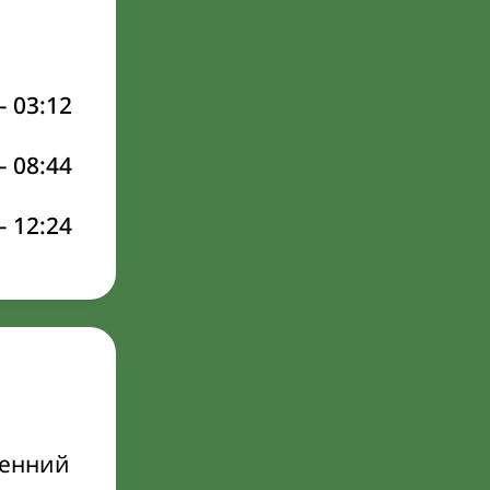
–
03:12
–
08:44
–
12:24
ренний