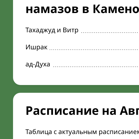
намазов в Камено
Тахаджуд и Витр
Ишрак
ад-Духа
Расписание на Ав
Таблица с актуальным расписание