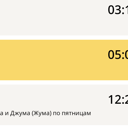
03:
05:
12:
а и Джума (Жума) по пятницам