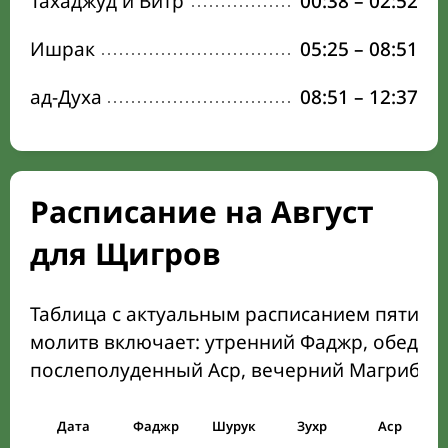
Тахаджуд и Витр
00:38
–
02:52
Ишрак
05:25
–
08:51
ад-Духа
08:51
–
12:37
Расписание на Август
для Щигров
Таблица с актуальным расписанием пяти о
молитв включает: утренний Фаджр, обеден
послеполуденный Аср, вечерний Магриб и
Дата
Фаджр
Шурук
Зухр
Аср