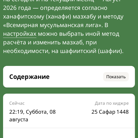
2026 года — определяется согласно
ханафитскому (ханафи) мазхабу и методу
«Всемирная мусульманская лига». В
настройках
можно выбрать иной метод
расчёта и изменить мазхаб, при
необходимости, на шафиитский (шафии).
Содержание
Показать
Время намаза на сегодня
Расписание на месяц
Сейчас
Дата по хиджре
22:19
, Суббота, 08
25 Сафар 1448
Время Сухура и Ифтара на сегодня
августа
Календарь рамадана