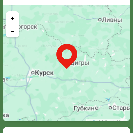
+
−
Leaflet
| © Google Maps