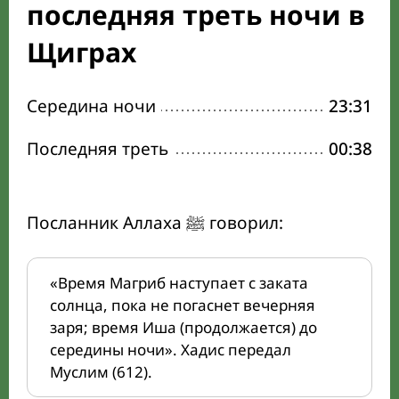
последняя треть ночи в
Щиграх
Середина ночи
23:31
Последняя треть
00:38
Посланник Аллаха ﷺ говорил:
«Время Магриб наступает с заката
солнца, пока не погаснет вечерняя
заря; время Иша (продолжается) до
середины ночи». Хадис передал
Муслим (612).