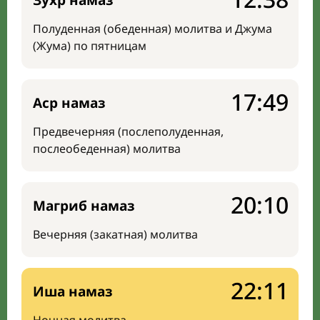
Зухр намаз
Полуденная (обеденная) молитва и Джума
(Жума) по пятницам
17:49
Аср намаз
Предвечерняя (послеполуденная,
послеобеденная) молитва
20:10
Магриб намаз
Вечерняя (закатная) молитва
22:11
Иша намаз