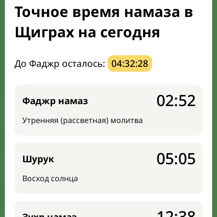
Точное время намаза в
Направление киблы
Щиграх на сегодня
До Фаджр осталось:
04:32:27
02:52
Фаджр намаз
Утренняя (рассветная) молитва
05:05
Шурук
Восход солнца
12:38