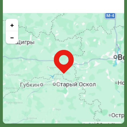
+
−
Leaflet
| © Google Maps