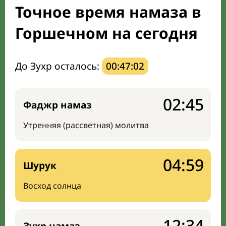
Точное время намаза в
Направление киблы
Горшечном на сегодня
До Зухр осталось:
00:47:01
02:45
Фаджр намаз
Утренняя (рассветная) молитва
04:59
Шурук
Восход солнца
12:34