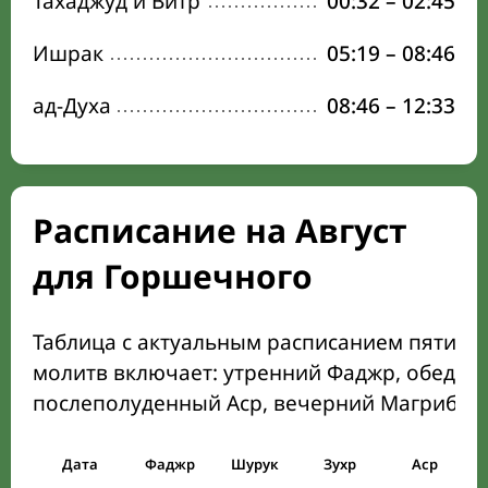
Тахаджуд и Витр
00:32
–
02:45
Ишрак
05:19
–
08:46
ад-Духа
08:46
–
12:33
Расписание на Август
для Горшечного
Таблица с актуальным расписанием пяти о
молитв включает: утренний Фаджр, обеден
послеполуденный Аср, вечерний Магриб и
Дата
Фаджр
Шурук
Зухр
Аср