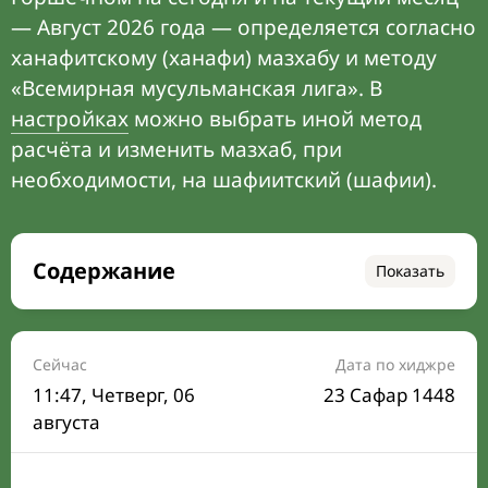
— Август 2026 года — определяется согласно
ханафитскому (ханафи) мазхабу и методу
«Всемирная мусульманская лига». В
настройках
можно выбрать иной метод
расчёта и изменить мазхаб, при
необходимости, на шафиитский (шафии).
Содержание
Показать
Время намаза на сегодня
Расписание на месяц
Сейчас
Дата по хиджре
11:47
, Четверг, 06
23 Сафар 1448
Время Сухура и Ифтара на сегодня
августа
Календарь рамадана