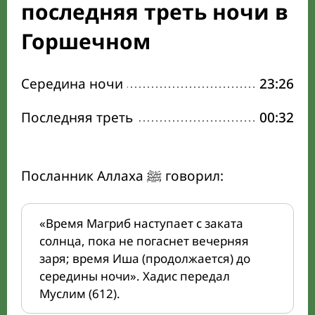
последняя треть ночи в
Горшечном
Середина ночи
23:26
Последняя треть
00:32
Посланник Аллаха ﷺ говорил:
«Время Магриб наступает с заката
солнца, пока не погаснет вечерняя
заря; время Иша (продолжается) до
середины ночи». Хадис передал
Муслим (612).