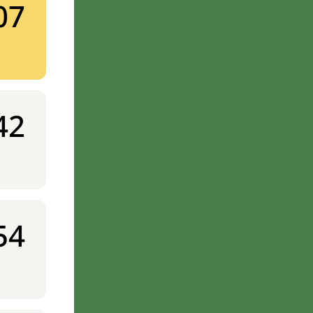
07
42
54