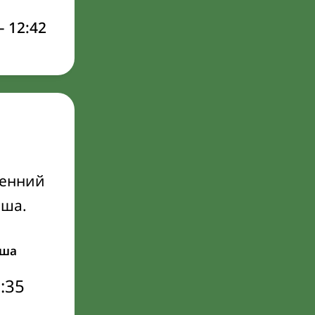
–
12:42
ренний
Иша.
ша
:35