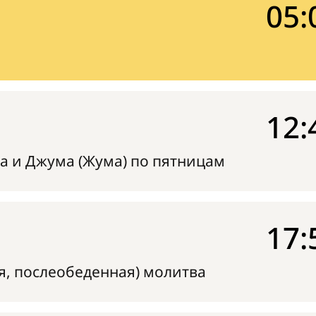
05:
12:
а и Джума (Жума) по пятницам
17:
я, послеобеденная) молитва