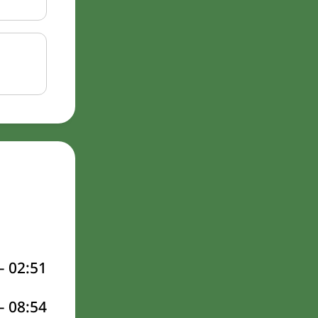
–
02:51
–
08:54