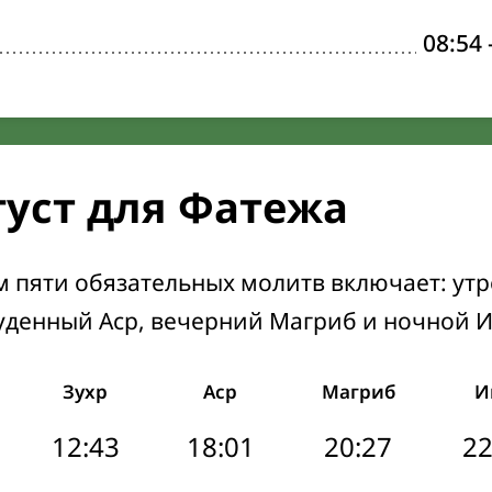
08:54
густ для Фатежа
м пяти обязательных молитв включает: ут
уденный Аср, вечерний Магриб и ночной 
Зухр
Аср
Магриб
И
12:43
18:01
20:27
22