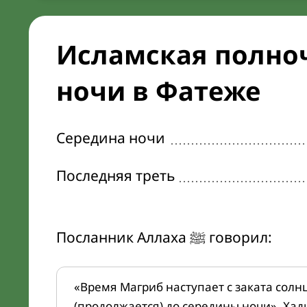
Исламская полноч
ночи в Фатеже
Середина ночи
Последняя треть
Посланник Аллаха ﷺ говорил:
«Время Магриб наступает с заката солн
(продолжается) до середины ночи». Хад