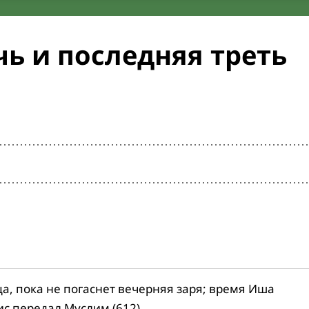
ь и последняя треть
ца, пока не погаснет вечерняя заря; время Иша
ис передал Муслим (612).