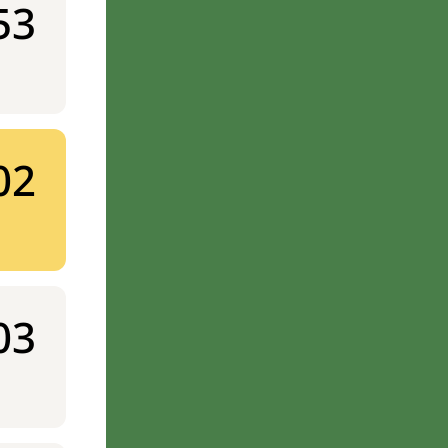
53
02
03