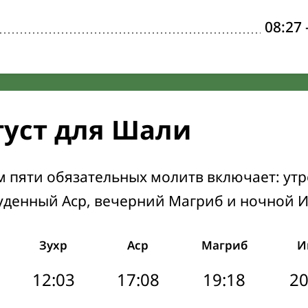
08:27
густ для Шали
м пяти обязательных молитв включает: ут
уденный Аср, вечерний Магриб и ночной 
Зухр
Аср
Магриб
И
12:03
17:08
19:18
20