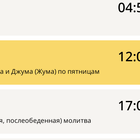
04:
12:
а и Джума (Жума) по пятницам
17:
я, послеобеденная) молитва