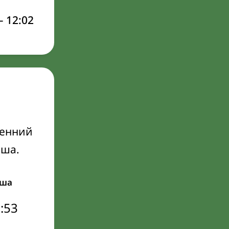
–
12:02
ренний
Иша.
ша
:53