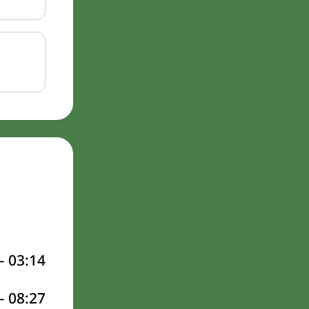
–
03:14
–
08:27