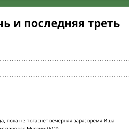
ь и последняя треть
ца, пока не погаснет вечерняя заря; время Иша
ис передал Муслим (612).