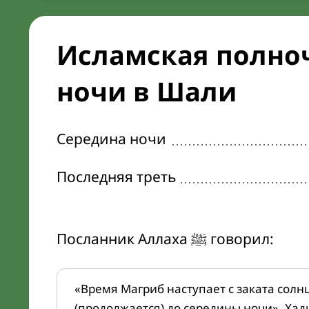
Исламская полноч
ночи в Шали
Середина ночи
Последняя треть
Посланник Аллаха ﷺ говорил:
«Время Магриб наступает с заката солн
(продолжается) до середины ночи». Хад