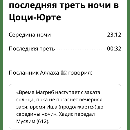
последняя треть ночи в
Цоци-Юрте
Середина ночи
23:12
Последняя треть
00:32
Посланник Аллаха ﷺ говорил:
«Время Магриб наступает с заката
солнца, пока не погаснет вечерняя
заря; время Иша (продолжается) до
середины ночи». Хадис передал
Муслим (612).