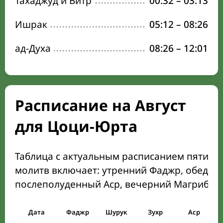
Тахаджуд и Витр
00:32
–
03:13
Ишрак
05:12
–
08:26
ад-Духа
08:26
–
12:01
Расписание на Август
для Цоци-Юрта
Таблица с актуальным расписанием пяти о
молитв включает: утренний Фаджр, обеден
послеполуденный Аср, вечерний Магриб и
Дата
Фаджр
Шурук
Зухр
Аср