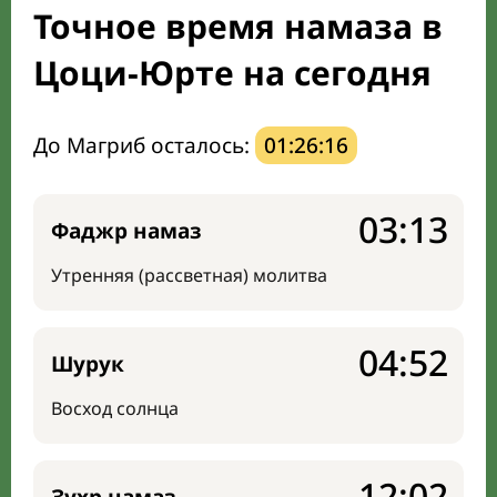
Точное время намаза в
Мечети и молельные комнаты
Цоци-Юрте на сегодня
Направление киблы
До Магриб осталось:
01:26:15
03:13
Фаджр намаз
Утренняя (рассветная) молитва
04:52
Шурук
Восход солнца
12:02