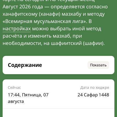
Август 2026 года — определяется согласно
ханафитскому (ханафи) мазхабу и методу
«Всемирная мусульманская лига». В
настройках
можно выбрать иной метод
расчёта и изменить мазхаб, при
необходимости, на шафиитский (шафии).
Содержание
Показать
Время намаза на сегодня
Расписание на месяц
Сейчас
Дата по хиджре
17:44
, Пятница, 07
24 Сафар 1448
Время Сухура и Ифтара на сегодня
августа
Календарь рамадана