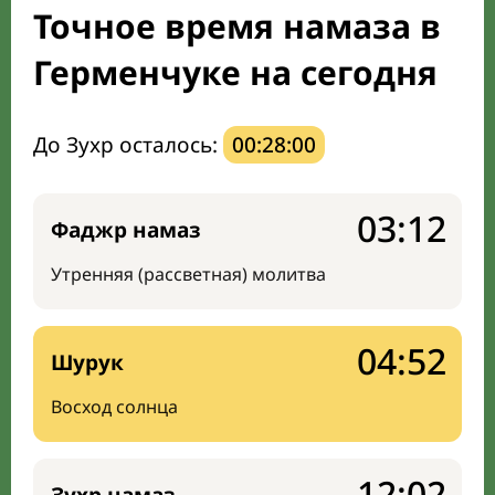
Точное время намаза в
Мечети и молельные комнаты
Герменчуке на сегодня
Направление киблы
До Зухр осталось:
00:27:59
03:12
Фаджр намаз
Утренняя (рассветная) молитва
04:52
Шурук
Восход солнца
12:02