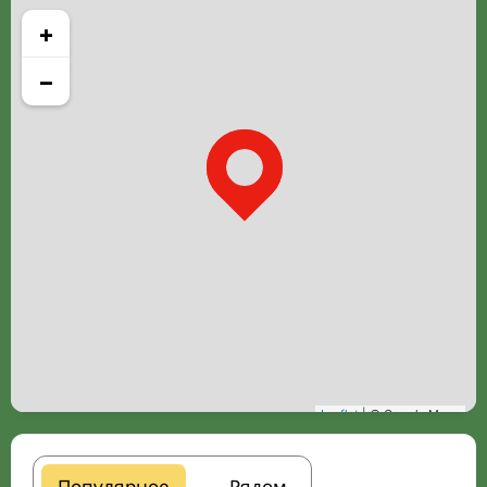
+
−
Leaflet
| © Google Maps
Популярное
Рядом