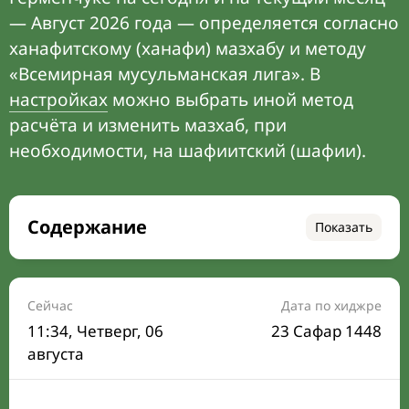
— Август 2026 года — определяется согласно
ханафитскому (ханафи) мазхабу и методу
«Всемирная мусульманская лига». В
настройках
можно выбрать иной метод
расчёта и изменить мазхаб, при
необходимости, на шафиитский (шафии).
Содержание
Показать
Время намаза на сегодня
Расписание на месяц
Сейчас
Дата по хиджре
11:34
, Четверг, 06
23 Сафар 1448
Время Сухура и Ифтара на сегодня
августа
Календарь рамадана