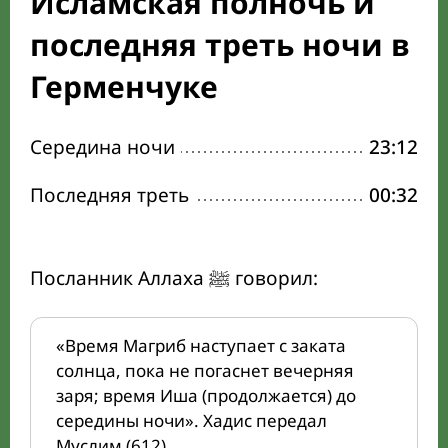
Исламская полночь и
последняя треть ночи в
Герменчуке
Середина ночи
23:12
Последняя треть
00:32
Посланник Аллаха ﷺ говорил:
«Время Магриб наступает с заката
солнца, пока не погаснет вечерняя
заря; время Иша (продолжается) до
середины ночи». Хадис передал
Муслим (612).