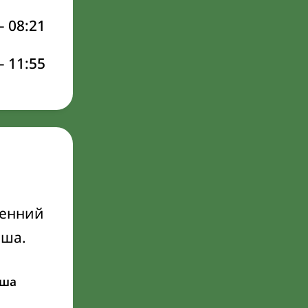
–
08:21
–
11:55
ренний
Иша.
ша