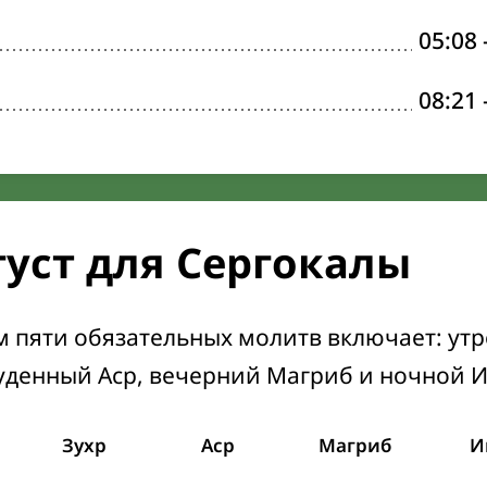
05:08
08:21
густ для Сергокалы
м пяти обязательных молитв включает: ут
уденный Аср, вечерний Магриб и ночной 
Зухр
Аср
Магриб
И