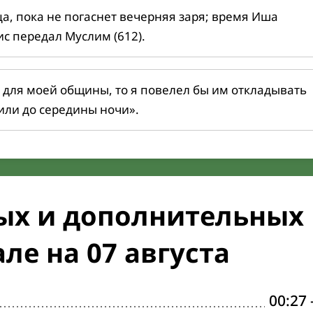
ца, пока не погаснет вечерняя заря; время Иша
ис передал Муслим (612).
 для моей общины, то я повелел бы им откладывать
или до середины ночи».
ых и дополнительных
ле на 07 августа
00:27