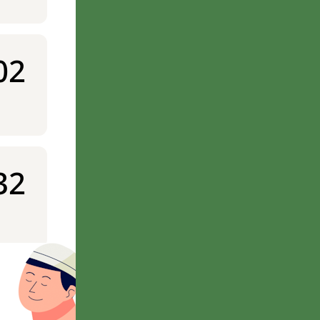
02
32