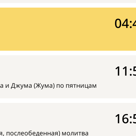
04:
11:
а и Джума (Жума) по пятницам
16:
я, послеобеденная) молитва