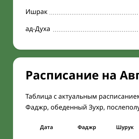
Ишрак
ад-Духа
Расписание на Ав
Таблица с актуальным расписание
Фаджр, обеденный Зухр, послепол
Дата
Фаджр
Шурук