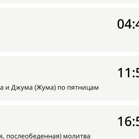
04:
11:
а и Джума (Жума) по пятницам
16:
я, послеобеденная) молитва