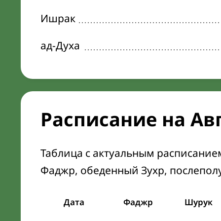
Ишрак
ад-Духа
Расписание на Ав
Таблица с актуальным расписание
Фаджр, обеденный Зухр, послепол
Дата
Фаджр
Шурук