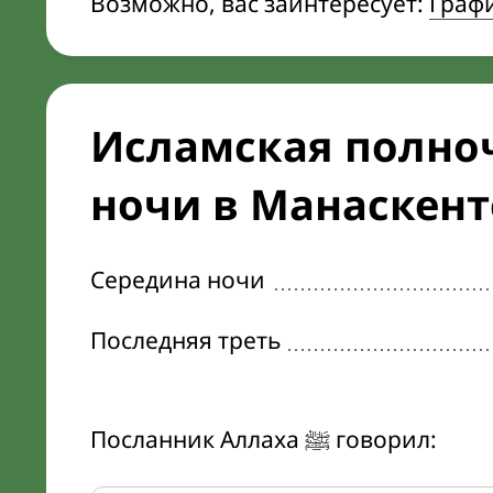
Возможно, вас заинтересует:
Граф
Исламская полноч
ночи в Манаскент
Середина ночи
Последняя треть
Посланник Аллаха ﷺ говорил: