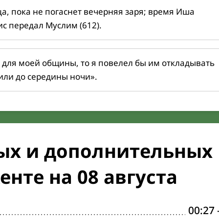
ца, пока не погаснет вечерняя заря; время Иша
ис передал Муслим (612).
 для моей общины, то я повелел бы им откладывать
или до середины ночи».
ых и дополнительных
нте на 08 августа
00:27