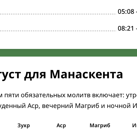
05:08
08:21
густ для Манаскента
м пяти обязательных молитв включает: ут
уденный Аср, вечерний Магриб и ночной 
Зухр
Аср
Магриб
И