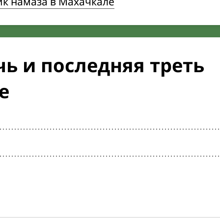
ик намаза в Махачкале
ь и последняя треть
е