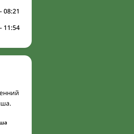
–
08:21
–
11:54
ренний
Иша.
ша