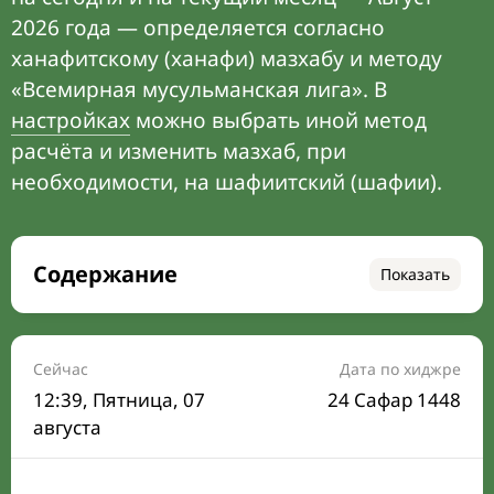
2026 года — определяется согласно
ханафитскому (ханафи) мазхабу и методу
«Всемирная мусульманская лига». В
настройках
можно выбрать иной метод
расчёта и изменить мазхаб, при
необходимости, на шафиитский (шафии).
Содержание
Показать
Время намаза на сегодня
Расписание на месяц
Сейчас
Дата по хиджре
12:39
, Пятница, 07
24 Сафар 1448
Время Сухура и Ифтара на сегодня
августа
Календарь рамадана