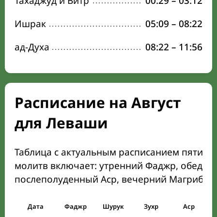
Тахаджуд и Витр
00:29
–
03:12
Ишрак
05:09
–
08:22
ад-Духа
08:22
–
11:56
Расписание на Август
для Леваши
Таблица с актуальным расписанием пяти о
молитв включает: утренний Фаджр, обеден
послеполуденный Аср, вечерний Магриб и
Дата
Фаджр
Шурук
Зухр
Аср