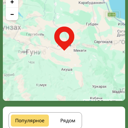
+
−
Leaflet
| © Google Maps
Популярное
Рядом