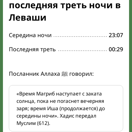
последняя треть ночи в
Леваши
Середина ночи
23:07
Последняя треть
00:29
Посланник Аллаха ﷺ говорил:
«Время Магриб наступает с заката
солнца, пока не погаснет вечерняя
заря; время Иша (продолжается) до
середины ночи». Хадис передал
Муслим (612).