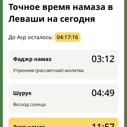
Точное время намаза в
Мечети и молельные комнаты
Леваши на сегодня
Направление киблы
До Аср осталось:
04:17:15
03:12
Фаджр намаз
Утренняя (рассветная) молитва
04:49
Шурук
Восход солнца
11:57