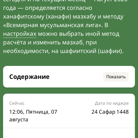
года — определяется согласно
ханафитскому (ханафи) мазхабу и методу
«Всемирная мусульманская лига». В
настройках
можно выбрать иной метод
расчёта и изменить мазхаб, при
необходимости, на шафиитский (шафии).
Содержание
Показать
Время намаза на сегодня
Расписание на месяц
Сейчас
Дата по хиджре
12:06
, Пятница, 07
24 Сафар 1448
Время Сухура и Ифтара на сегодня
августа
Календарь рамадана