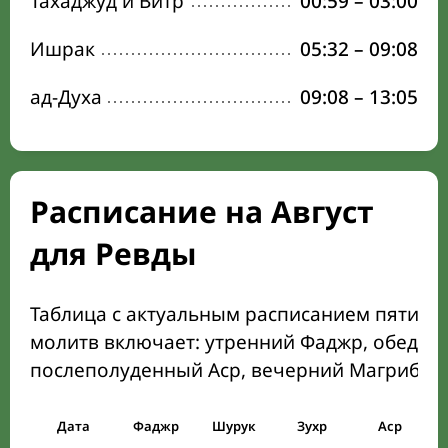
Тахаджуд и Витр
00:59
–
03:00
Ишрак
05:32
–
09:08
ад-Духа
09:08
–
13:05
Расписание на Август
для Ревды
Таблица с актуальным расписанием пяти о
молитв включает: утренний Фаджр, обеден
послеполуденный Аср, вечерний Магриб и
Дата
Фаджр
Шурук
Зухр
Аср