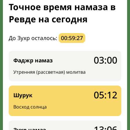
Точное время намаза в
Мечети и молельные комнаты
Ревде на сегодня
Направление киблы
До Зухр осталось:
00:59:26
03:00
Фаджр намаз
Утренняя (рассветная) молитва
05:12
Шурук
Восход солнца
13:06