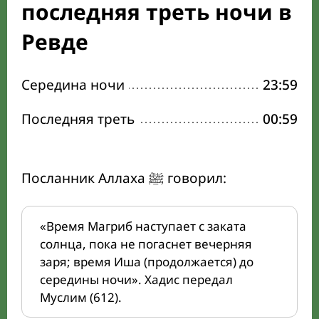
последняя треть ночи в
Ревде
Середина ночи
23:59
Последняя треть
00:59
Посланник Аллаха ﷺ говорил:
«Время Магриб наступает с заката
солнца, пока не погаснет вечерняя
заря; время Иша (продолжается) до
середины ночи». Хадис передал
Муслим (612).