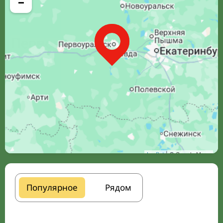
−
Leaflet
| © Google Maps
Популярное
Рядом