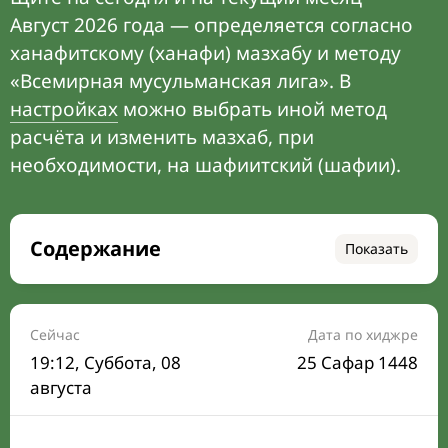
Август 2026 года — определяется согласно
ханафитскому (ханафи) мазхабу и методу
«Всемирная мусульманская лига». В
настройках
можно выбрать иной метод
расчёта и изменить мазхаб, при
необходимости, на шафиитский (шафии).
Содержание
Показать
Время намаза на сегодня
Расписание на месяц
Сейчас
Дата по хиджре
19:12
, Суббота, 08
25 Сафар 1448
Время Сухура и Ифтара на сегодня
августа
Календарь рамадана