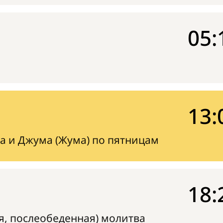
05:
13:
а и Джума (Жума) по пятницам
18:
я, послеобеденная) молитва