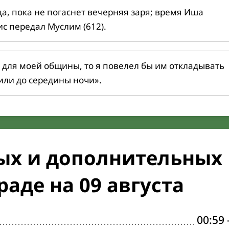
ца, пока не погаснет вечерняя заря; время Иша
ис передал Муслим (612).
 для моей общины, то я повелел бы им откладывать
или до середины ночи».
ых и дополнительных
аде на 09 августа
00:59