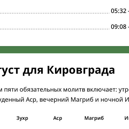
05:32
09:08
густ для Кировграда
м пяти обязательных молитв включает: ут
уденный Аср, вечерний Магриб и ночной 
Зухр
Аср
Магриб
И