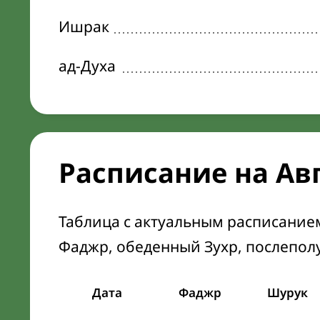
Ишрак
ад-Духа
Расписание на Ав
Таблица с актуальным расписание
Фаджр, обеденный Зухр, послепол
Дата
Фаджр
Шурук