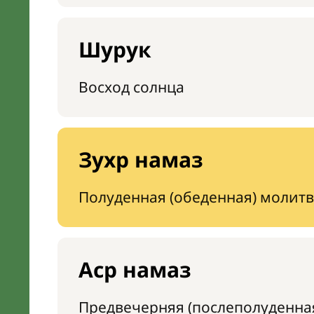
Шурук
Восход солнца
Зухр намаз
Полуденная (обеденная) молитв
Аср намаз
Предвечерняя (послеполуденна