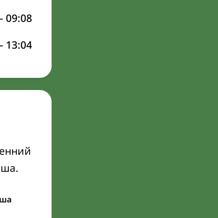
–
09:08
–
13:04
ренний
Иша.
ша